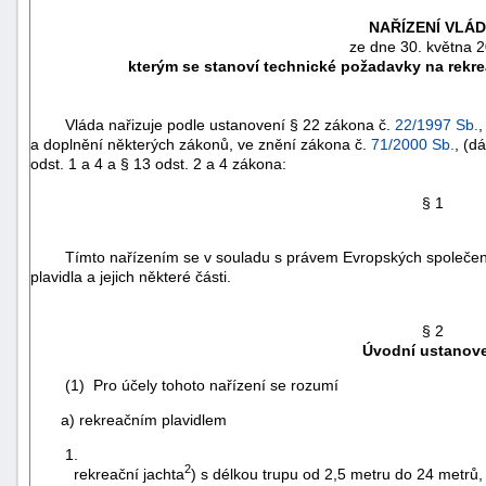
NAŘÍZENÍ VLÁ
ze dne 30. května 
kterým se stanoví technické požadavky na rekreač
Vláda nařizuje podle ustanovení § 22 zákona č.
22/1997 Sb.
,
a doplnění některých zákonů, ve znění zákona č.
71/2000 Sb.
, (d
odst. 1 a 4 a § 13 odst. 2 a 4 zákona:
§ 1
Tímto nařízením se v souladu s právem Evropských společen
plavidla a jejich některé části.
náhrady
§ 2
škody
Úvodní ustanov
(1) Pro účely tohoto nařízení se rozumí
a) rekreačním plavidlem
1.
2
rekreační jachta
) s délkou trupu od 2,5 metru do 24 metrů