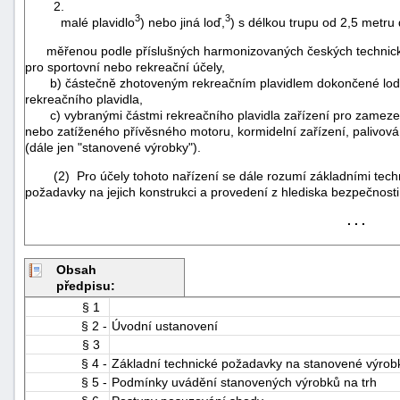
2.
3
3
malé plavidlo
) nebo jiná loď,
) s délkou trupu od 2,5 metru
měřenou podle příslušných harmonizovaných českých technický
pro sportovní nebo rekreační účely,
b) částečně zhotoveným rekreačním plavidlem dokončené lodní 
rekreačního plavidla,
c) vybranými částmi rekreačního plavidla zařízení pro zamezen
nebo zatíženého přívěsného motoru, kormidelní zařízení, palivová 
(dále jen "stanovené výrobky").
(2) Pro účely tohoto nařízení se dále rozumí základními tech
požadavky na jejich konstrukci a provedení z hlediska bezpečnosti,
. . .
Obsah
předpisu:
+náhrady
§ 1
§ 2 -
Úvodní ustanovení
§ 3
§ 4 -
Základní technické požadavky na stanovené výrob
§ 5 -
Podmínky uvádění stanovených výrobků na trh