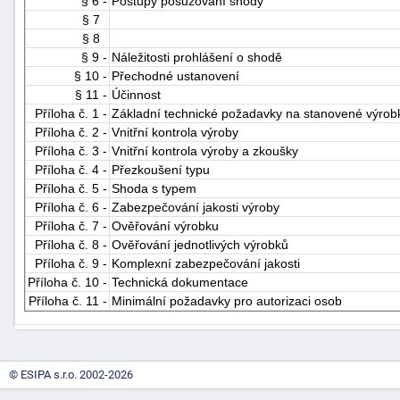
§ 6 -
Postupy posuzování shody
§ 7
§ 8
§ 9 -
Náležitosti prohlášení o shodě
§ 10 -
Přechodné ustanovení
§ 11 -
Účinnost
Příloha č. 1 -
Základní technické požadavky na stanovené výrob
Příloha č. 2 -
Vnitřní kontrola výroby
Příloha č. 3 -
Vnitřní kontrola výroby a zkoušky
-
Příloha č. 4 -
Přezkoušení typu
náhrady
Příloha č. 5 -
Shoda s typem
Příloha č. 6 -
Zabezpečování jakosti výroby
Příloha č. 7 -
Ověřování výrobku
Příloha č. 8 -
Ověřování jednotlivých výrobků
Příloha č. 9 -
Komplexní zabezpečování jakosti
Příloha č. 10 -
Technická dokumentace
Příloha č. 11 -
Minimální požadavky pro autorizaci osob
© ESIPA s.r.o. 2002-2026