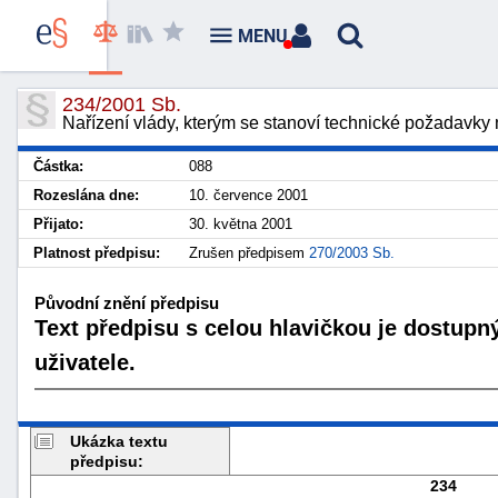
MENU
234/2001 Sb.
Nařízení vlády, kterým se stanoví technické požadavky na
Částka:
088
Rozeslána dne:
10. července 2001
Přijato:
30. května 2001
Platnost předpisu:
Zrušen předpisem
270/2003 Sb.
Původní znění předpisu
Text předpisu s celou hlavičkou je dostupn
uživatele.
Ukázka textu
předpisu:
234