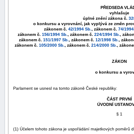
PŘEDSEDA VLÁ
vyhlašuje
úplné znění zákona č.
32
o konkursu a vyrovnání, jak vyplývá ze změn p
zákonem č.
42/1994 Sb.
, zákonem č.
74/1994
zákonem č.
156/1994 Sb.
, zákonem č.
224/1994 Sb.
, záko
zákonem č.
151/1997 Sb.
, zákonem č.
12/1998 Sb.
, záko
zákonem č.
105/2000 Sb.
, zákonem č.
214/2000 Sb.
, zákon
ZÁKON
o konkursu a vyro
náhrady
Parlament se usnesl na tomto zákoně České republiky:
škody
ČÁST PRVNÍ
ÚVODNÍ USTANOV
§ 1
(1) Účelem tohoto zákona je uspořádání majetkových poměrů dlu