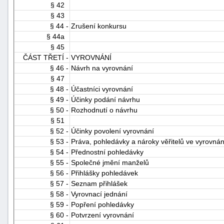
§ 42
§ 43
§ 44 -
Zrušení konkursu
§ 44a
§ 45
ČÁST TŘETÍ -
VYROVNÁNÍ
§ 46 -
Návrh na vyrovnání
§ 47
§ 48 -
Účastníci vyrovnání
§ 49 -
Účinky podání návrhu
§ 50 -
Rozhodnutí o návrhu
§ 51
§ 52 -
Účinky povolení vyrovnání
§ 53 -
Práva, pohledávky a nároky věřitelů ve vyrovnán
§ 54 -
Přednostní pohledávky
§ 55 -
Společné jmění manželů
§ 56 -
Přihlášky pohledávek
§ 57 -
Seznam přihlášek
§ 58 -
Vyrovnací jednání
§ 59 -
Popření pohledávky
§ 60 -
Potvrzení vyrovnání