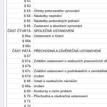
§ 61
§ 62
§ 63 -
Účinky potvrzeného vyrovnání
§ 64 -
Následky neplnění
§ 65 -
Následky podvodných jednání
§ 66 -
Zastavení a skončení vyrovnání
ČÁST ČTVRTÁ -
SPOLEČNÁ USTANOVENÍ
§ 66a -
Ustanovení o řízení
§ 66b
§ 66c
ČÁST PÁTÁ -
PŘECHODNÁ A ZÁVĚREČNÁ USTANOVENÍ
§ 67
§ 67a -
Zvláštní ustanovení o vedoucích pracovnících d
§ 67b
§ 67c -
Zvláštní ustanovení o podnikatelích v zeměděls
§ 67d -
zrušen
§ 68 -
Vztah k restitučním nárokům
§ 68a -
zrušen
§ 69 -
Konkursy s cizím prvkem
§ 70 -
Přechodná a závěrečná ustanovení
§ 71
§ 72