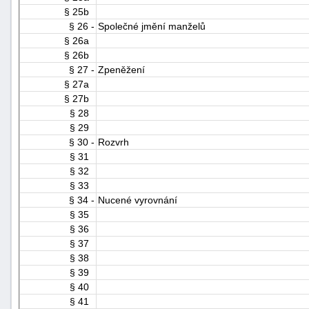
§ 25b
§ 26 -
Společné jmění manželů
§ 26a
§ 26b
§ 27 -
Zpeněžení
§ 27a
§ 27b
§ 28
§ 29
§ 30 -
Rozvrh
§ 31
§ 32
§ 33
§ 34 -
Nucené vyrovnání
§ 35
§ 36
§ 37
§ 38
§ 39
§ 40
§ 41