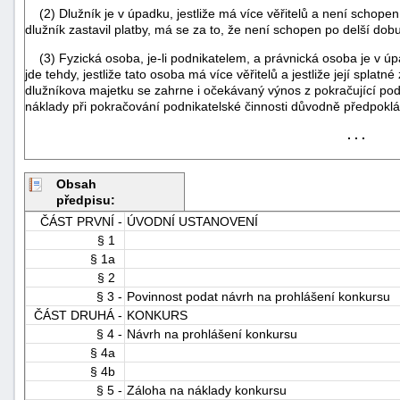
(2) Dlužník je v úpadku, jestliže má více věřitelů a není schopen 
dlužník zastavil platby, má se za to, že není schopen po delší dobu
(3) Fyzická osoba, je-li podnikatelem, a právnická osoba je v úpad
jde tehdy, jestliže tato osoba má více věřitelů a jestliže její splat
dlužníkova majetku se zahrne i očekávaný výnos z pokračující podnik
náklady při pokračování podnikatelské činnosti důvodně předpoklá
. . .
Obsah
předpisu:
ČÁST PRVNÍ -
ÚVODNÍ USTANOVENÍ
§ 1
§ 1a
§ 2
§ 3 -
Povinnost podat návrh na prohlášení konkursu
+náhrady
ČÁST DRUHÁ -
KONKURS
§ 4 -
Návrh na prohlášení konkursu
§ 4a
§ 4b
§ 5 -
Záloha na náklady konkursu