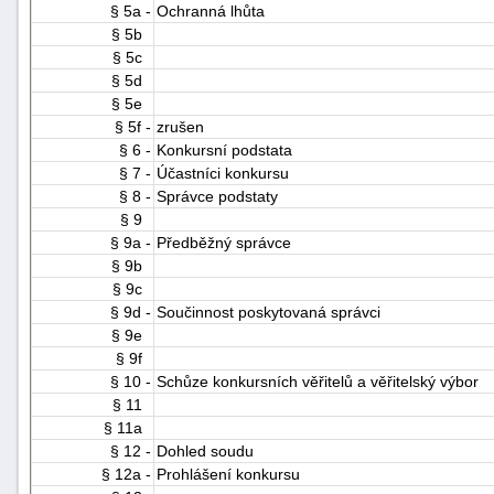
§ 5a -
Ochranná lhůta
§ 5b
§ 5c
§ 5d
§ 5e
§ 5f -
zrušen
§ 6 -
Konkursní podstata
§ 7 -
Účastníci konkursu
-
§ 8 -
Správce podstaty
náhrady
§ 9
§ 9a -
Předběžný správce
§ 9b
§ 9c
§ 9d -
Součinnost poskytovaná správci
§ 9e
§ 9f
§ 10 -
Schůze konkursních věřitelů a věřitelský výbor
§ 11
§ 11a
§ 12 -
Dohled soudu
§ 12a -
Prohlášení konkursu