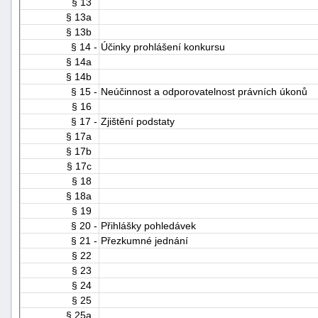
§ 13
"náhradě
§ 13a
škod"
§ 13b
§ 14 -
Účinky prohlášení konkursu
§ 14a
§ 14b
§ 15 -
Neúčinnost a odporovatelnost právních úkonů
§ 16
§ 17 -
Zjištění podstaty
§ 17a
§ 17b
§ 17c
§ 18
§ 18a
§ 19
§ 20 -
Přihlášky pohledávek
§ 21 -
Přezkumné jednání
§ 22
§ 23
§ 24
§ 25
§ 25a