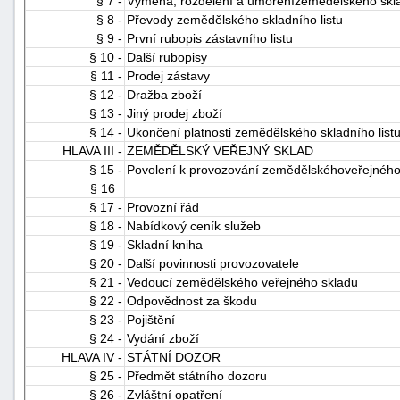
§ 7 -
Výměna, rozdělení a umořenízemědělského sklad
"náhradě
§ 8 -
Převody zemědělského skladního listu
§ 9 -
První rubopis zástavního listu
škod"
§ 10 -
Další rubopisy
§ 11 -
Prodej zástavy
§ 12 -
Dražba zboží
§ 13 -
Jiný prodej zboží
§ 14 -
Ukončení platnosti zemědělského skladního list
HLAVA III -
ZEMĚDĚLSKÝ VEŘEJNÝ SKLAD
§ 15 -
Povolení k provozování zemědělskéhoveřejného
§ 16
§ 17 -
Provozní řád
§ 18 -
Nabídkový ceník služeb
§ 19 -
Skladní kniha
§ 20 -
Další povinnosti provozovatele
§ 21 -
Vedoucí zemědělského veřejného skladu
§ 22 -
Odpovědnost za škodu
§ 23 -
Pojištění
§ 24 -
Vydání zboží
HLAVA IV -
STÁTNÍ DOZOR
§ 25 -
Předmět státního dozoru
§ 26 -
Zvláštní opatření