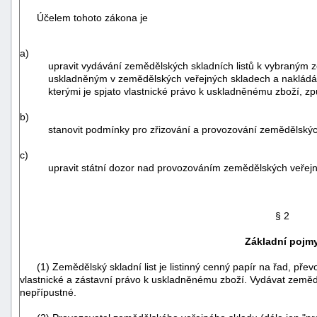
Účelem tohoto zákona je
a)
upravit vydávání zemědělských skladních listů k vybraným 
uskladněným v zemědělských veřejných skladech a nakládání 
kterými je spjato vlastnické právo k uskladněnému zboží, z
b)
stanovit podmínky pro zřizování a provozování zemědělskýc
c)
upravit státní dozor nad provozováním zemědělských veřejn
§ 2
Základní pojm
+náhrady
(1) Zemědělský skladní list je listinný cenný papír na řad, přev
vlastnické a zástavní právo k uskladněnému zboží. Vydávat zeměděl
nepřípustné.