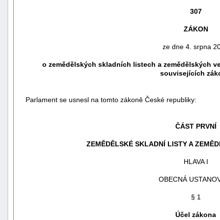
307
ZÁKON
ze dne 4. srpna 2
o zemědělských skladních listech a zemědělských v
souvisejících zá
Parlament se usnesl na tomto zákoně České republiky:
ČÁST PRVNÍ
náhrady
ZEMĚDĚLSKÉ SKLADNÍ LISTY A ZEMĚ
škody
HLAVA I
OBECNÁ USTANOV
§ 1
Účel zákona