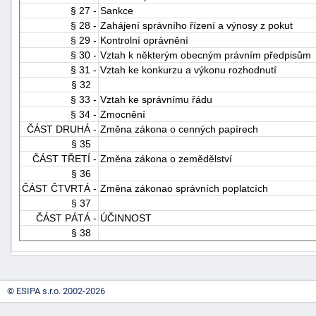
§ 27 -
Sankce
§ 28 -
Zahájení správního řízení a výnosy z pokut
§ 29 -
Kontrolní oprávnění
§ 30 -
Vztah k některým obecným právním předpisům
§ 31 -
Vztah ke konkurzu a výkonu rozhodnutí
§ 32
§ 33 -
Vztah ke správnímu řádu
§ 34 -
Zmocnění
ČÁST DRUHÁ -
Změna zákona o cenných papírech
§ 35
ČÁST TŘETÍ -
Změna zákona o zemědělství
§ 36
ČÁST ČTVRTÁ -
Změna zákonao správních poplatcích
§ 37
ČÁST PÁTÁ -
ÚČINNOST
§ 38
© ESIPA s.r.o. 2002-2026