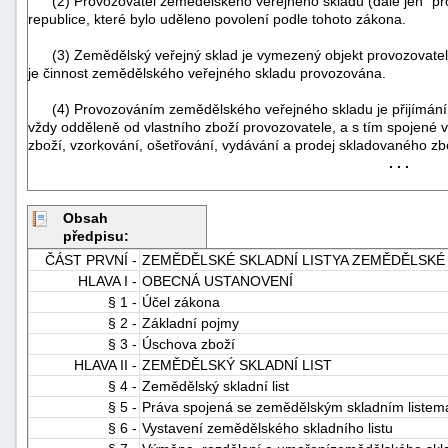
(2) Provozovatel zemědělského veřejného skladu (dále jen "prov
republice, které bylo uděleno povolení podle tohoto zákona.
(3) Zemědělský veřejný sklad je vymezený objekt provozovatele
je činnost zemědělského veřejného skladu provozována.
(4) Provozováním zemědělského veřejného skladu je přijímání z
vždy odděleně od vlastního zboží provozovatele, a s tím spojené 
zboží, vzorkování, ošetřování, vydávání a prodej skladovaného zb
. . .
-
náhrady
Obsah
předpisu:
ČÁST PRVNÍ -
ZEMĚDĚLSKÉ SKLADNÍ LISTYA ZEMĚDĚLSKÉ
HLAVA I -
OBECNÁ USTANOVENÍ
§ 1 -
Účel zákona
§ 2 -
Základní pojmy
§ 3 -
Úschova zboží
HLAVA II -
ZEMĚDĚLSKÝ SKLADNÍ LIST
§ 4 -
Zemědělský skladní list
§ 5 -
Práva spojená se zemědělským skladním listema
§ 6 -
Vystavení zemědělského skladního listu