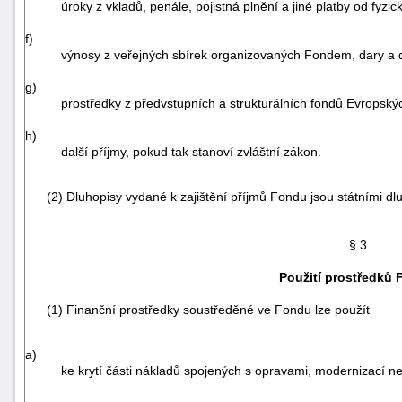
úroky z vkladů, penále, pojistná plnění a jiné platby od fyzi
f)
výnosy z veřejných sbírek organizovaných Fondem, dary a 
g)
prostředky z předvstupních a strukturálních fondů Evropský
h)
další příjmy, pokud tak stanoví zvláštní zákon.
-
náhrady
(2) Dluhopisy vydané k zajištění příjmů Fondu jsou státními dlu
§ 3
Použití prostředků
(1) Finanční prostředky soustředěné ve Fondu lze použít
a)
ke krytí části nákladů spojených s opravami, modernizací n
. . .