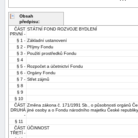
"náhradě
škod"
Obsah
předpisu:
ČÁST
STÁTNÍ FOND ROZVOJE BYDLENÍ
PRVNÍ -
§ 1 -
Základní ustanovení
§ 2 -
Příjmy Fondu
§ 3 -
Použití prostředků Fondu
§ 4
§ 5 -
Rozpočet a účetnictví Fondu
§ 6 -
Orgány Fondu
§ 7 -
Střet zájmů
§ 8
§ 9
§ 10
ČÁST
Změna zákona č. 171/1991 Sb., o působnosti orgánů Čes
DRUHÁ
jiné osoby a o Fondu národního majetku České republiky
-
§ 11
ČÁST
ÚČINNOST
TŘETÍ -