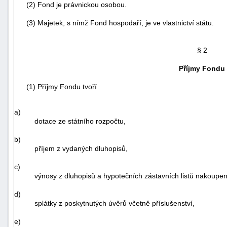
(2) Fond je právnickou osobou.
(3) Majetek, s nímž Fond hospodaří, je ve vlastnictví státu.
§ 2
Příjmy Fondu
(1) Příjmy Fondu tvoří
a)
dotace ze státního rozpočtu,
b)
příjem z vydaných dluhopisů,
c)
+náhrady
výnosy z dluhopisů a hypotečních zástavních listů nakoupe
d)
splátky z poskytnutých úvěrů včetně příslušenství,
e)