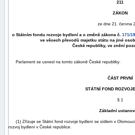
211
ZÁKON
ze dne 21. června 
o Státním fondu rozvoje bydlení a o změně zákona č.
171/19
ve věcech převodů majetku státu na jiné oso
České republiky, ve znění poz
Parlament se usnesl na tomto zákoně České republiky:
ČÁST PRVNÍ
náhrady
STÁTNÍ FOND ROZVOJE
škody
§ 1
Základní ustanov
(1) Zřizuje se Státní fond rozvoje bydlení se sídlem v Olomouci
rozvoj bydlení v České republice.