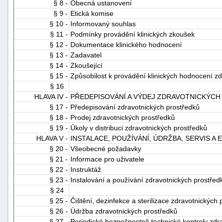
§ 8 -
Obecná ustanovení
§ 9 -
Etická komise
§ 10 -
Informovaný souhlas
§ 11 -
Podmínky provádění klinických zkoušek
§ 12 -
Dokumentace klinického hodnocení
§ 13 -
Zadavatel
§ 14 -
Zkoušející
§ 15 -
Způsobilost k provádění klinických hodnocení z
§ 16
HLAVA IV -
PŘEDEPISOVÁNÍ A VÝDEJ ZDRAVOTNICKÝC
§ 17 -
Předepisování zdravotnických prostředků
§ 18 -
Prodej zdravotnických prostředků
§ 19 -
Úkoly v distribuci zdravotnických prostředků
HLAVA V -
INSTALACE, POUŽÍVÁNÍ, ÚDRŽBA, SERVIS 
§ 20 -
Všeobecné požadavky
§ 21 -
Informace pro uživatele
§ 22 -
Instruktáž
§ 23 -
Instalování a používání zdravotnických prostřed
§ 24
§ 25 -
Čištění, dezinfekce a sterilizace zdravotnických
§ 26 -
Údržba zdravotnických prostředků
§ 27 -
Periodické bezpečnostně technické kontroly zdr