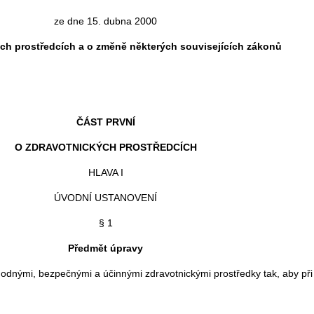
ze dne 15. dubna 2000
ch prostředcích a o změně některých souvisejících zákonů
ČÁST PRVNÍ
O ZDRAVOTNICKÝCH PROSTŘEDCÍCH
HLAVA I
ÚVODNÍ USTANOVENÍ
§ 1
Předmět úpravy
dnými, bezpečnými a účinnými zdravotnickými prostředky tak, aby při 