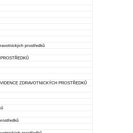
dravotnických prostředků
H PROSTŘEDKŮ
A EVIDENCE ZDRAVOTNICKÝCH PROSTŘEDKŮ
ků
 prostředků
avotnických prostředků