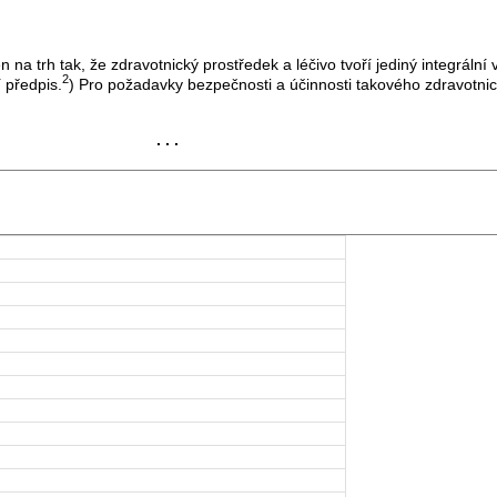
n na trh tak, že zdravotnický prostředek a léčivo tvoří jediný integrál
2
 předpis.
) Pro požadavky bezpečnosti a účinnosti takového zdravotnick
. . .