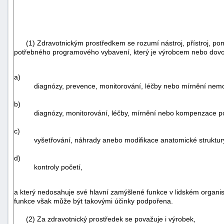
(1) Zdravotnickým prostředkem se rozumí nástroj, přístroj, pom
potřebného programového vybavení, který je výrobcem nebo dovoz
a)
diagnózy, prevence, monitorování, léčby nebo mírnění nemo
b)
diagnózy, monitorování, léčby, mírnění nebo kompenzace po
c)
vyšetřování, náhrady anebo modifikace anatomické struktury
d)
kontroly početí,
a který nedosahuje své hlavní zamýšlené funkce v lidském orga
funkce však může být takovými účinky podpořena.
(2) Za zdravotnický prostředek se považuje i výrobek,