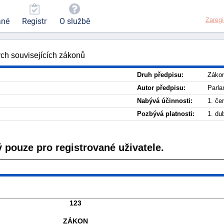
Zaregi
ané
Registr
O službě
ch souvisejících zákonů
Druh předpisu:
Záko
Autor předpisu:
Parla
Nabývá účinnosti:
1. če
Pozbývá platnosti:
1. du
 pouze pro registrované uživatele.
123
ZÁKON