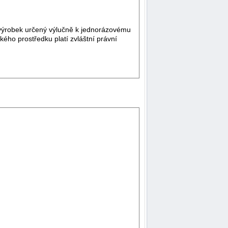
ní výrobek určený výlučně k jednorázovému
ého prostředku platí zvláštní právní