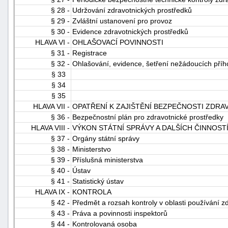
§ 28 -
Udržování zdravotnických prostředků
§ 29 -
Zvláštní ustanovení pro provoz
§ 30 -
Evidence zdravotnických prostředků
HLAVA VI -
OHLAŠOVACÍ POVINNOSTI
§ 31 -
Registrace
§ 32 -
Ohlašování, evidence, šetření nežádoucích př
§ 33
§ 34
§ 35
HLAVA VII -
OPATŘENÍ K ZAJIŠTĚNÍ BEZPEČNOSTI ZDR
§ 36 -
Bezpečnostní plán pro zdravotnické prostředky
HLAVA VIII -
VÝKON STÁTNÍ SPRÁVY A DALŠÍCH ČINNOS
§ 37 -
Orgány státní správy
§ 38 -
Ministerstvo
§ 39 -
Příslušná ministerstva
§ 40 -
Ústav
§ 41 -
Statistický ústav
HLAVA IX -
KONTROLA
§ 42 -
Předmět a rozsah kontroly v oblasti používání z
§ 43 -
Práva a povinnosti inspektorů
§ 44 -
Kontrolovaná osoba