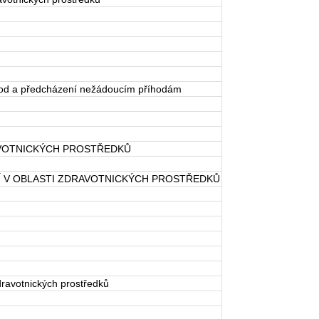
íhod a předcházení nežádoucím příhodám
AVOTNICKÝCH PROSTŘEDKŮ
TÍ V OBLASTI ZDRAVOTNICKÝCH PROSTŘEDKŮ
dravotnických prostředků