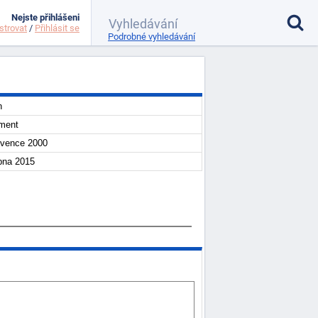
Nejste přihlášeni
strovat
/
Přihlásit se
Podrobné vyhledávání
n
ment
rvence 2000
bna 2015