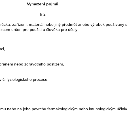
Vymezení pojmů
§ 2
ůcka, zařízení, materiál nebo jiný předmět anebo výrobek používaný 
cem určen pro použití u člověka pro účely
ci,
ranění nebo zdravotního postižení,
 či fyziologického procesu,
nismu nebo na jeho povrchu farmakologickým nebo imunologickým účin