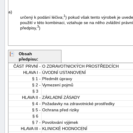
a)
1
určený k podání léčiva;
) pokud však tento výrobek je uvede
použití v této kombinaci, vztahuje se na něho zvláštní právní
3
předpisy,
)
Obsah
předpisu:
ČÁST PRVNÍ -
O ZDRAVOTNICKÝCH PROSTŘEDCÍCH
HLAVA I -
ÚVODNÍ USTANOVENÍ
§ 1 -
Předmět úpravy
§ 2 -
Vymezení pojmů
§ 3
HLAVA II -
ZÁKLADNÍ ZÁSADY
§ 4 -
Požadavky na zdravotnické prostředky
§ 5 -
Ochrana před riziky
§ 6
§ 7 -
Povolování výjimek
HLAVA III -
KLINICKÉ HODNOCENÍ