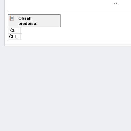
. . .
Obsah
předpisu:
Čl. I
Čl. II
+náhrady