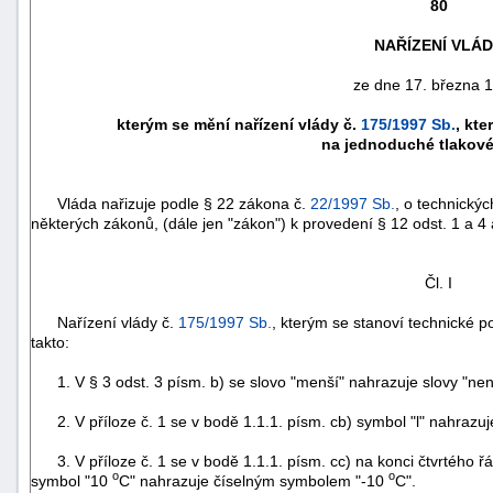
80
NAŘÍZENÍ VLÁ
ze dne 17. března 
kterým se mění nařízení vlády č.
175/1997 Sb.
, kt
na jednoduché tlakov
Vláda nařizuje podle § 22 zákona č.
22/1997 Sb.
, o technický
některých zákonů, (dále jen "zákon") k provedení § 12 odst. 1 a 4 
Čl. I
náhrady
Nařízení vlády č.
175/1997 Sb.
, kterým se stanoví technické 
škody
takto:
1. V § 3 odst. 3 písm. b) se slovo "menší" nahrazuje slovy "není
2. V příloze č. 1 se v bodě 1.1.1. písm. cb) symbol "l" nahrazu
3. V příloze č. 1 se v bodě 1.1.1. písm. cc) na konci čtvrtého ř
o
o
symbol "10
C" nahrazuje číselným symbolem "-10
C".