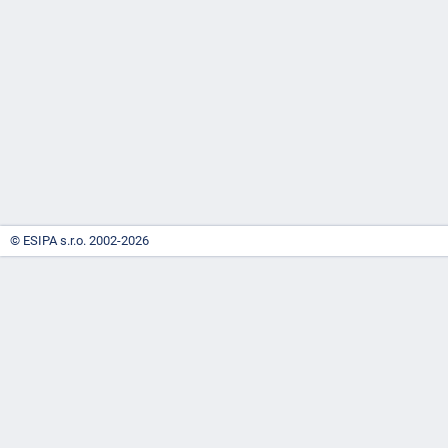
-
náhrady
© ESIPA s.r.o. 2002-2026