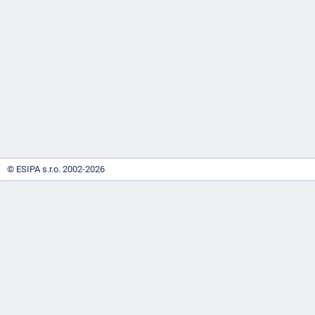
-
náhrady
© ESIPA s.r.o. 2002-2026