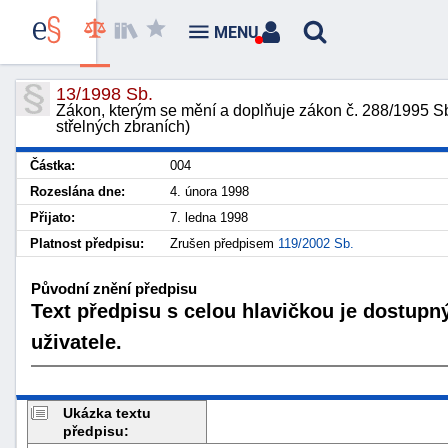
MENU
13/1998 Sb.
Zákon, kterým se mění a doplňuje zákon č. 288/1995 Sb.,
střelných zbraních)
Částka:
004
Rozeslána dne:
4. února 1998
Přijato:
7. ledna 1998
Platnost předpisu:
Zrušen předpisem
119/2002 Sb.
Původní znění předpisu
Text předpisu s celou hlavičkou je dostupn
uživatele.
Ukázka textu
předpisu: