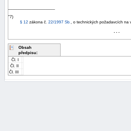
____________________
"7)
§ 12
zákona č.
22/1997 Sb.
, o technických požadavcích na 
. . .
Obsah
předpisu:
Čl. I
Čl. II
Čl. III
+náhrady