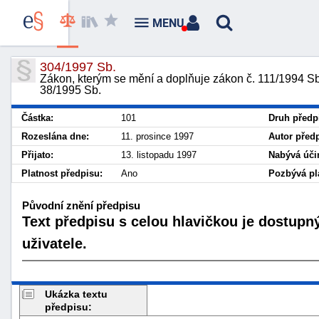
MENU
304/1997 Sb.
Zákon, kterým se mění a doplňuje zákon č. 111/1994 Sb.
38/1995 Sb.
Částka:
101
Druh předp
Rozeslána dne:
11. prosince 1997
Autor před
Přijato:
13. listopadu 1997
Nabývá úči
Platnost předpisu:
Ano
Pozbývá pla
Původní znění předpisu
Text předpisu s celou hlavičkou je dostupn
uživatele.
Ukázka textu
předpisu: