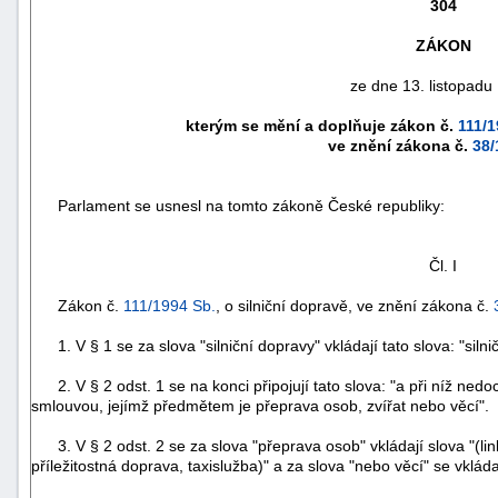
304
ZÁKON
ze dne 13. listopadu
kterým se mění a doplňuje zákon č.
111/1
ve znění zákona č.
38/
Parlament se usnesl na tomto zákoně České republiky:
Čl. I
Zákon č.
111/1994 Sb.
, o silniční dopravě, ve znění zákona č.
náhrady
škody
1. V § 1 se za slova "silniční dopravy" vkládají tato slova: "silnič
2. V § 2 odst. 1 se na konci připojují tato slova: "a při níž ned
smlouvou, jejímž předmětem je přeprava osob, zvířat nebo věcí".
3. V § 2 odst. 2 se za slova "přeprava osob" vkládají slova "(li
příležitostná doprava, taxislužba)" a za slova "nebo věcí" se vkláda