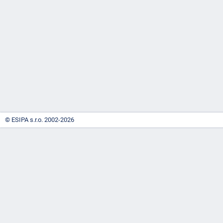
-
náhrady
© ESIPA s.r.o. 2002-2026