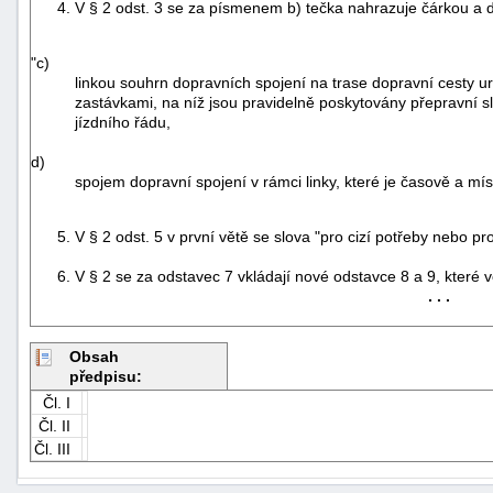
4. V § 2 odst. 3 se za písmenem b) tečka nahrazuje čárkou a dop
"c)
linkou souhrn dopravních spojení na trase dopravní cesty 
zastávkami, na níž jsou pravidelně poskytovány přepravní s
jízdního řádu,
d)
spojem dopravní spojení v rámci linky, které je časově a mí
5. V § 2 odst. 5 v první větě se slova "pro cizí potřeby nebo pro 
6. V § 2 se za odstavec 7 vkládají nové odstavce 8 a 9, které v
. . .
Obsah
předpisu:
+náhrady
Čl. I
Čl. II
Čl. III