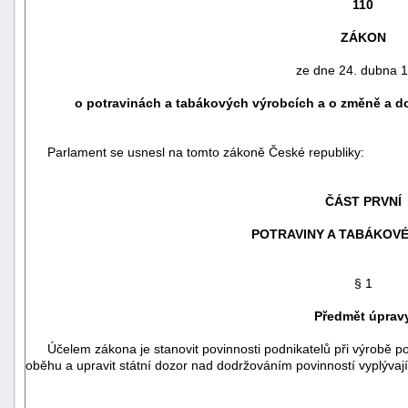
110
ZÁKON
ze dne 24. dubna 
o potravinách a tabákových výrobcích a o změně a d
Parlament se usnesl na tomto zákoně České republiky:
ČÁST PRVNÍ
POTRAVINY A TABÁKOV
náhrady
škody
§ 1
Předmět úprav
Účelem zákona je stanovit povinnosti podnikatelů při výrobě pot
oběhu a upravit státní dozor nad dodržováním povinností vyplývají