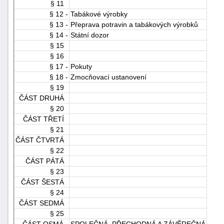
§ 11
"náhradě
§ 12 -
Tabákové výrobky
škod"
§ 13 -
Přeprava potravin a tabákových výrobků
§ 14 -
Státní dozor
§ 15
§ 16
§ 17 -
Pokuty
§ 18 -
Zmocňovací ustanovení
§ 19
ČÁST DRUHÁ
§ 20
ČÁST TŘETÍ
§ 21
ČÁST ČTVRTÁ
§ 22
ČÁST PÁTÁ
§ 23
ČÁST ŠESTÁ
§ 24
ČÁST SEDMÁ
§ 25
ČÁST OSMÁ -
SPOLEČNÁ, PŘECHODNÁ A ZÁVĚREČNÁ