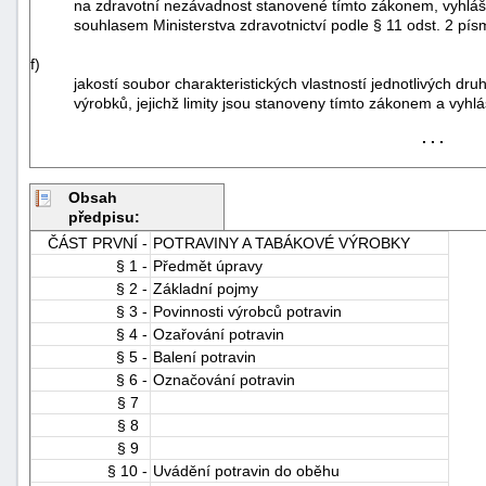
na zdravotní nezávadnost stanovené tímto zákonem, vyhlá
souhlasem Ministerstva zdravotnictví podle § 11 odst. 2 písm
f)
jakostí soubor charakteristických vlastností jednotlivých dr
výrobků, jejichž limity jsou stanoveny tímto zákonem a vyhl
. . .
-
Obsah
náhrady
předpisu:
ČÁST PRVNÍ -
POTRAVINY A TABÁKOVÉ VÝROBKY
§ 1 -
Předmět úpravy
§ 2 -
Základní pojmy
§ 3 -
Povinnosti výrobců potravin
§ 4 -
Ozařování potravin
§ 5 -
Balení potravin
§ 6 -
Označování potravin
§ 7
§ 8
§ 9
§ 10 -
Uvádění potravin do oběhu