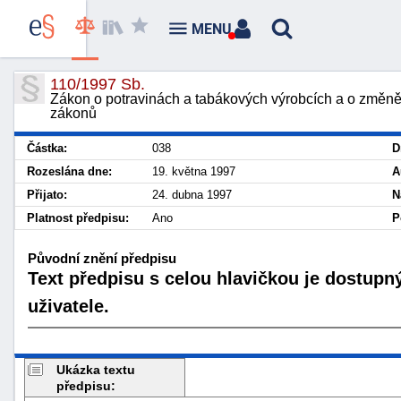
MENU
110/1997 Sb.
Zákon o potravinách a tabákových výrobcích a o změně 
zákonů
Částka:
038
D
Rozeslána dne:
19. května 1997
A
Přijato:
24. dubna 1997
N
Platnost předpisu:
Ano
P
Původní znění předpisu
Text předpisu s celou hlavičkou je dostupn
uživatele.
Ukázka textu
předpisu: