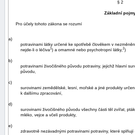
§ 2
Základní pojm
Pro účely tohoto zákona se rozumí
a)
potravinami látky určené ke spotřebě člověkem v nezměněn
1
2
nejde-li o léčiva
) a omamné nebo psychotropní látky,
)
b)
potravinami živočišného původu potraviny, jejichž hlavní sur
původu,
c)
surovinami zemědělské, lesní, mořské a jiné produkty určen
k dalšímu zpracování,
+náhrady
d)
surovinami živočišného původu všechny části těl zvířat, ptá
mléko, vejce a včelí produkty,
e)
zdravotně nezávadnými potravinami potraviny, které splňují