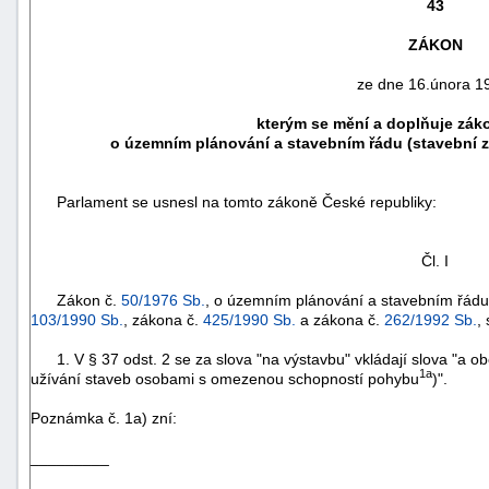
43
ZÁKON
ze dne 16.února 1
kterým se mění a doplňuje zák
o územním plánování a stavebním řádu (stavební z
Parlament se usnesl na tomto zákoně České republiky:
Čl. I
Zákon č.
50/1976 Sb.
, o územním plánování a stavebním řádu 
náhrady
103/1990 Sb.
, zákona č.
425/1990 Sb.
a zákona č.
262/1992 Sb.
,
škody
1. V § 37 odst. 2 se za slova "na výstavbu" vkládají slova "a
1a
užívání staveb osobami s omezenou schopností pohybu
)".
Poznámka č. 1a) zní:
_________