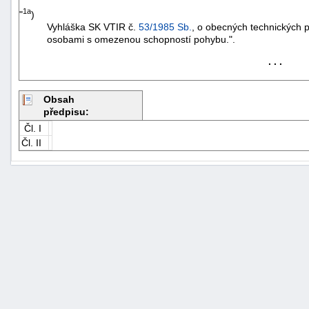
1a
"
)
Vyhláška SK VTIR č.
53/1985 Sb.
, o obecných technických 
osobami s omezenou schopností pohybu.".
. . .
Obsah
předpisu:
Čl. I
Čl. II
+náhrady