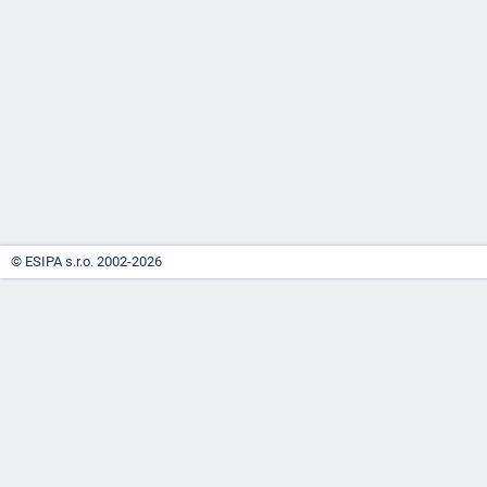
-
náhrady
© ESIPA s.r.o. 2002-2026