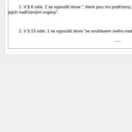
1. V § 6 odst. 2 se vypouští slova ", které jsou mu podřízen
jejich nadřízenými orgány".
2. V § 13 odst. 1 se vypouští slova "se souhlasem svého na
. . .
+náhrady