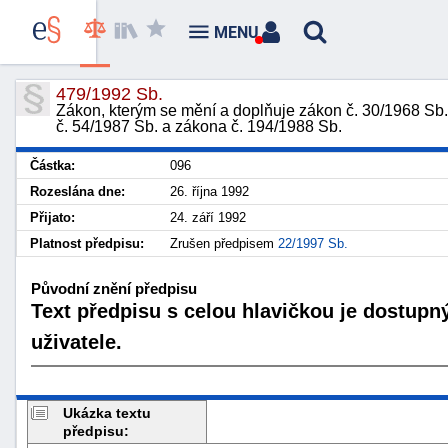
MENU
479/1992 Sb.
Zákon, kterým se mění a doplňuje zákon č. 30/1968 Sb.,
č. 54/1987 Sb. a zákona č. 194/1988 Sb.
Částka:
096
Rozeslána dne:
26. října 1992
Přijato:
24. září 1992
Platnost předpisu:
Zrušen předpisem
22/1997 Sb.
Původní znění předpisu
Text předpisu s celou hlavičkou je dostupn
uživatele.
Ukázka textu
předpisu: