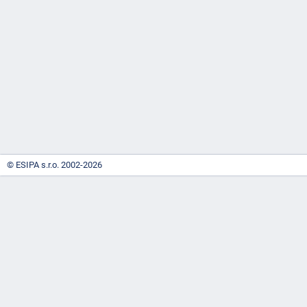
-
náhrady
© ESIPA s.r.o. 2002-2026