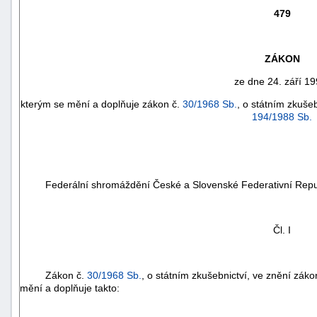
479
ZÁKON
ze dne 24. září 19
kterým se mění a doplňuje zákon č.
30/1968 Sb.
, o státním zkuše
194/1988 Sb.
Federální shromáždění České a Slovenské Federativní Repu
náhrady
škody
Čl. I
Zákon č.
30/1968 Sb.
, o státním zkušebnictví, ve znění zák
mění a doplňuje takto: