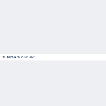
-
náhrady
© ESIPA s.r.o. 2002-2026