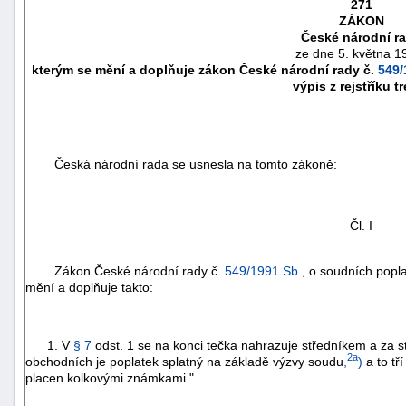
271
ZÁKON
České národní r
ze dne 5. května 1
kterým se mění a doplňuje zákon České národní rady č.
549/
výpis z rejstříku t
Česká národní rada se usnesla na tomto zákoně:
Čl. I
náhrady
Zákon České národní rady č.
549/1991 Sb.
, o soudních popla
škody
mění a doplňuje takto:
1. V
§ 7
odst. 1 se na konci tečka nahrazuje středníkem a za st
2a
obchodních je poplatek splatný na základě výzvy soudu
,
)
a to tř
placen kolkovými známkami.".