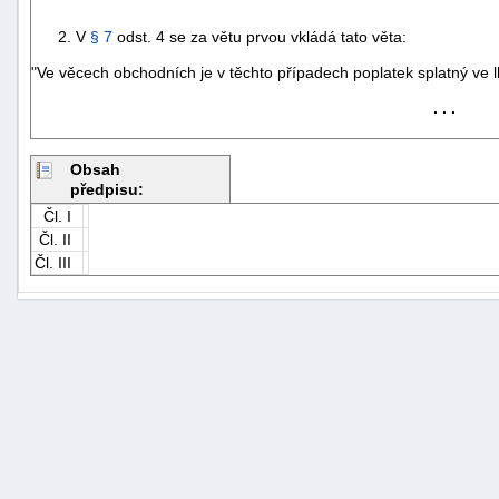
2. V
§ 7
odst. 4 se za větu prvou vkládá tato věta:
"Ve věcech obchodních je v těchto případech poplatek splatný ve 
. . .
Obsah
předpisu:
Čl. I
Čl. II
Čl. III
+náhrady