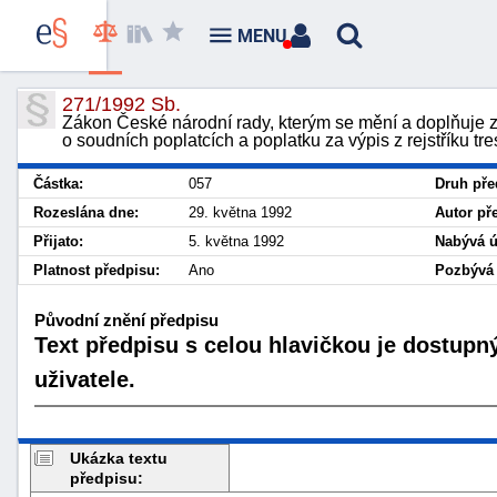
MENU
271/1992 Sb.
Zákon České národní rady, kterým se mění a doplňuje 
o soudních poplatcích a poplatku za výpis z rejstříku tre
Částka:
057
Druh pře
Rozeslána dne:
29. května 1992
Autor př
Přijato:
5. května 1992
Nabývá ú
Platnost předpisu:
Ano
Pozbývá 
Původní znění předpisu
Text předpisu s celou hlavičkou je dostupn
uživatele.
Ukázka textu
předpisu: