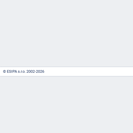
-
náhrady
© ESIPA s.r.o. 2002-2026