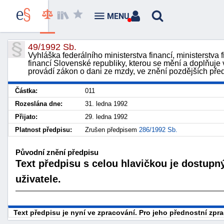
MENU
49/1992 Sb.
Vyhláška federálního ministerstva financí, ministerstva 
financí Slovenské republiky, kterou se mění a doplňuje 
provádí zákon o dani ze mzdy, ve znění pozdějších pře
Částka:
011
Rozeslána dne:
31. ledna 1992
Přijato:
29. ledna 1992
Platnost předpisu:
Zrušen předpisem
286/1992 Sb.
Původní znění předpisu
Text předpisu s celou hlavičkou je dostupn
uživatele.
Text předpisu je nyní ve zpracování. Pro jeho přednostní zp