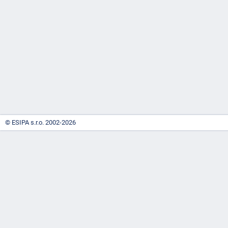
-
náhrady
© ESIPA s.r.o. 2002-2026