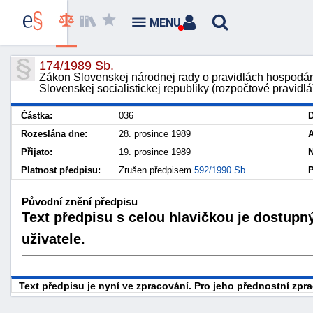
MENU
174/1989 Sb.
Zákon Slovenskej národnej rady o pravidlách hospodár
Slovenskej socialistickej republiky (rozpočtové pravidlá
Částka:
036
D
Rozeslána dne:
28. prosince 1989
A
Přijato:
19. prosince 1989
N
Platnost předpisu:
Zrušen předpisem
592/1990 Sb.
P
Původní znění předpisu
Text předpisu s celou hlavičkou je dostupn
uživatele.
Text předpisu je nyní ve zpracování. Pro jeho přednostní zp