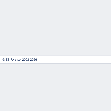
-
náhrady
© ESIPA s.r.o. 2002-2026