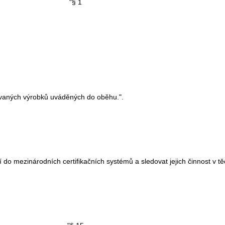
"§ 1
ovaných výrobků uváděných do oběhu.".
do mezinárodních certifikačních systémů a sledovat jejich činnost v t