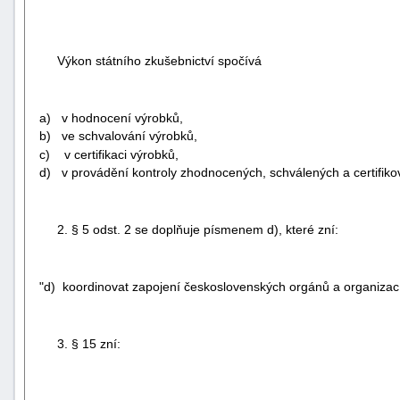
Výkon státního zkušebnictví spočívá
a) v hodnocení výrobků,
b) ve schvalování výrobků,
c) v certifikaci výrobků,
d) v provádění kontroly zhodnocených, schválených a certifik
2. § 5 odst. 2 se doplňuje písmenem d), které zní:
"d) koordinovat zapojení československých orgánů a organizací 
3. § 15 zní: