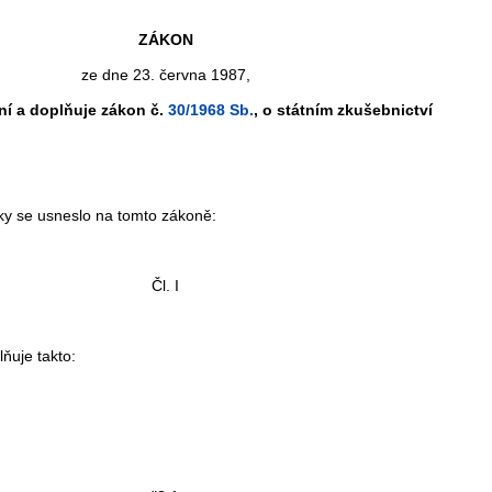
ZÁKON
ze dne 23. června 1987,
ní a doplňuje zákon č.
30/1968 Sb.
, o státním zkušebnictví
ky se usneslo na tomto zákoně:
Čl. I
lňuje takto: