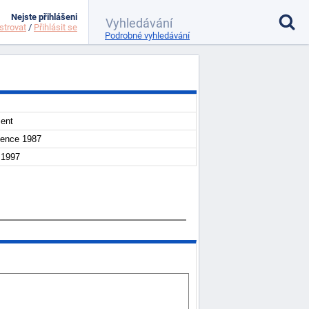
Nejste přihlášeni
strovat
/
Přihlásit se
Podrobné vyhledávání
ent
vence 1987
í 1997