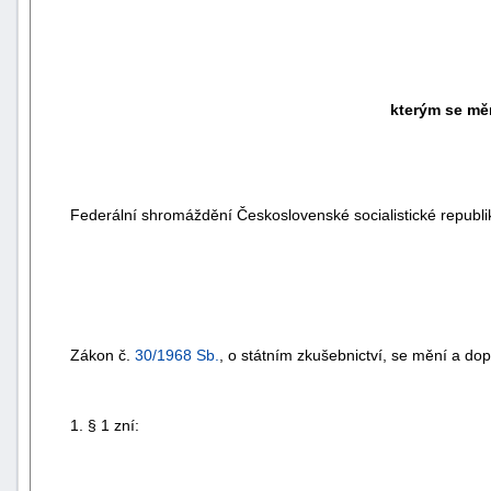
kterým se mě
Federální shromáždění Československé socialistické republi
Zákon č.
30/1968 Sb.
, o státním zkušebnictví, se mění a dop
1. § 1 zní: