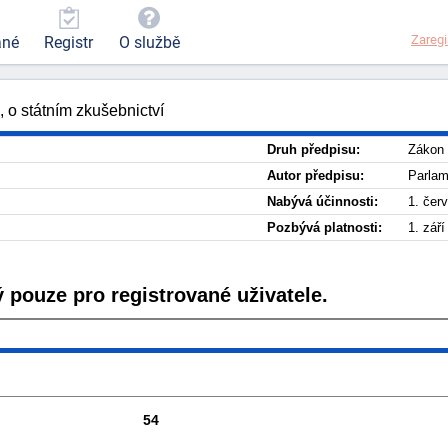
Zaregi
ané
Registr
O službě
 o státním zkušebnictví
Druh předpisu:
Zákon
Autor předpisu:
Parlam
Nabývá účinnosti:
1. čer
Pozbývá platnosti:
1. zář
 pouze pro registrované uživatele.
54