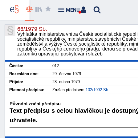
MENU
66/1979 Sb.
Vyhláška ministerstva vnitra České socialistické republ
socialistické republiky, ministerstva stavebnictví České 
zemědělství a výživy České socialistické republiky, min
republiky a Českého cenového úřadu, kterou se provád
zákoníku upravující poskytování služeb
Částka:
012
Rozeslána dne:
29. června 1979
Přijato:
28. dubna 1979
Platnost předpisu:
Zrušen předpisem
102/1992 Sb.
Původní znění předpisu
Text předpisu s celou hlavičkou je dostupn
uživatele.