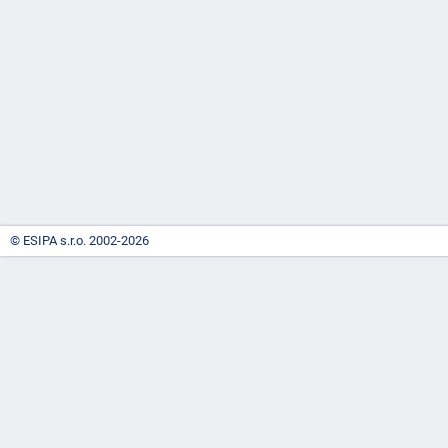
-
náhrady
© ESIPA s.r.o. 2002-2026