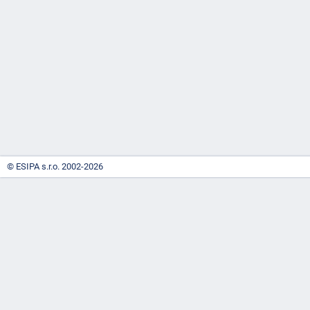
-
náhrady
© ESIPA s.r.o. 2002-2026