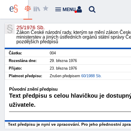
MENU
25/1976 Sb.
Zákon České národní rady, kterým se mění zákon České 
ministerstev a jiných ústředních orgánů státní správy Če
pozdějších předpisů
Částka:
004
Rozeslána dne:
29. března 1976
Přijato:
23. března 1976
Platnost předpisu:
Zrušen předpisem
60/1988 Sb.
Původní znění předpisu
Text předpisu s celou hlavičkou je dostupn
uživatele.
Text předpisu je nyní ve zpracování. Pro jeho přednostní zp