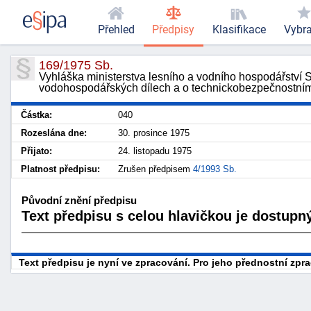
Přehled
Předpisy
Klasifikace
Vybr
169/1975 Sb.
Vyhláška ministerstva lesního a vodního hospodářství
vodohospodářských dílech a o technickobezpečnostním
Částka:
040
Rozeslána dne:
30. prosince 1975
Přijato:
24. listopadu 1975
Platnost předpisu:
Zrušen předpisem
4/1993 Sb.
Původní znění předpisu
Text předpisu s celou hlavičkou je dostupný
Text předpisu je nyní ve zpracování. Pro jeho přednostní zp