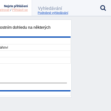
Nejste přihlášeni
strovat
/
Přihlásit se
Podrobné vyhledávání
nostním dohledu na některých
ářství