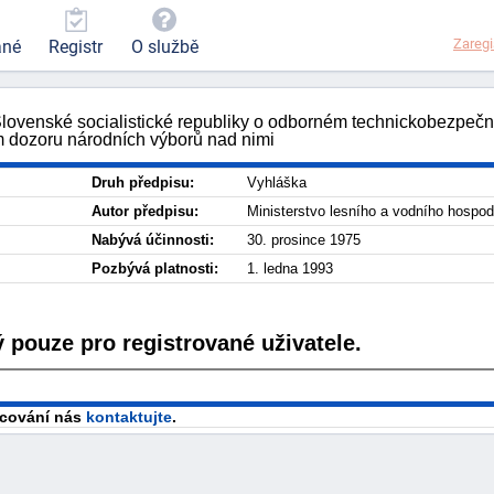
Zaregi
ané
Registr
O službě
 Slovenské socialistické republiky o odborném technickobezpeč
 dozoru národních výborů nad nimi
Druh předpisu:
Vyhláška
Autor předpisu:
Ministerstvo lesního a vodního hospod
Nabývá účinnosti:
30. prosince 1975
Pozbývá platnosti:
1. ledna 1993
 pouze pro registrované uživatele.
racování nás
kontaktujte
.