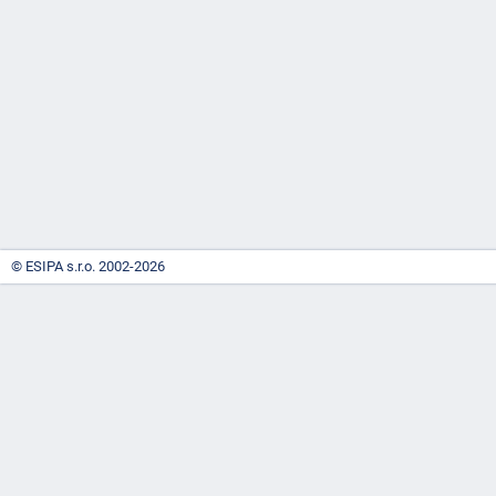
-
náhrady
© ESIPA s.r.o. 2002-2026