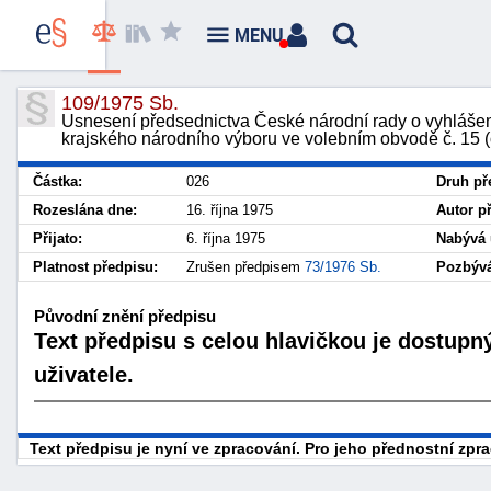
MENU
109/1975 Sb.
Usnesení předsednictva České národní rady o vyhláše
krajského národního výboru ve volebním obvodě č. 15 (
Částka:
026
Druh př
Rozeslána dne:
16. října 1975
Autor p
Přijato:
6. října 1975
Nabývá 
Platnost předpisu:
Zrušen předpisem
73/1976 Sb.
Pozbývá
Původní znění předpisu
Text předpisu s celou hlavičkou je dostupn
uživatele.
Text předpisu je nyní ve zpracování. Pro jeho přednostní zp