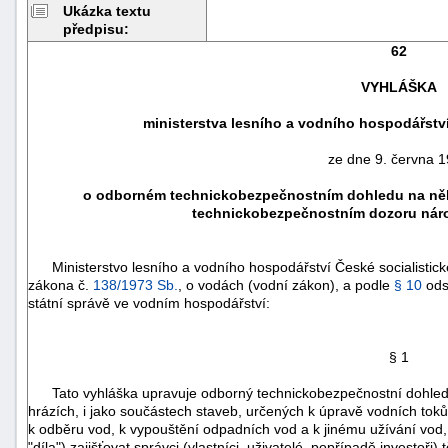
Ukázka textu
předpisu:
62
VYHLÁŠKA
ministerstva lesního a vodního hospodářství
ze dne 9. června 
o odborném technickobezpečnostním dohledu na něk
technickobezpečnostním dozoru náro
Ministerstvo lesního a vodního hospodářství České socialistické
náhrady
zákona č.
138/1973 Sb.
, o vodách (vodní zákon), a podle
§ 10
ods
státní správě ve vodním hospodářství:
škody
§ 1
Tato vyhláška upravuje odborný technickobezpečnostní dohled, k
hrázích, i jako součástech staveb, určených k úpravě vodních to
k odběru vod, k vypouštění odpadních vod a k jinému užívání vod, j
"díla") zajišťovat správci (vlastníci, uživatelé, popřípadě investoři) 