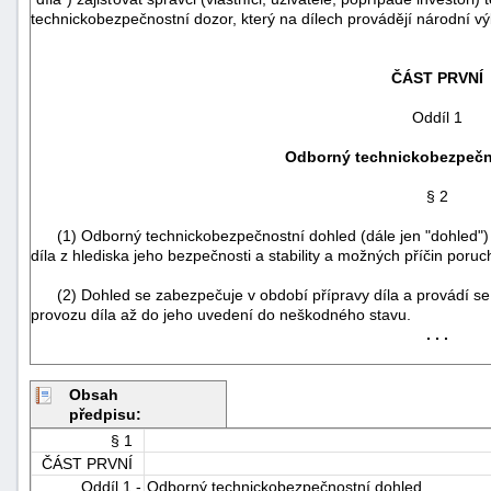
technickobezpečnostní dozor, který na dílech provádějí národní vý
ČÁST PRVNÍ
Oddíl 1
Odborný technickobezpečn
§ 2
(1) Odborný technickobezpečnostní dohled (dále jen "dohled") je
díla z hlediska jeho bezpečnosti a stability a možných příčin poru
(2) Dohled se zabezpečuje v období přípravy díla a provádí se 
provozu díla až do jeho uvedení do neškodného stavu.
. . .
+náhrady
Obsah
předpisu:
§ 1
ČÁST PRVNÍ
Oddíl 1 -
Odborný technickobezpečnostní dohled