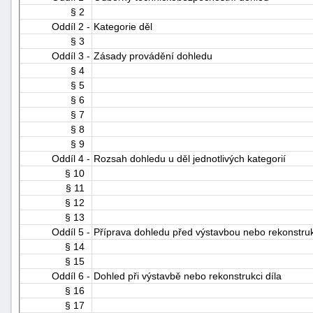
§ 2
Oddíl 2 -
Kategorie děl
§ 3
Oddíl 3 -
Zásady provádění dohledu
§ 4
§ 5
§ 6
§ 7
-
§ 8
náhrady
§ 9
Oddíl 4 -
Rozsah dohledu u děl jednotlivých kategorií
§ 10
§ 11
§ 12
§ 13
Oddíl 5 -
Příprava dohledu před výstavbou nebo rekonstruk
§ 14
§ 15
Oddíl 6 -
Dohled při výstavbě nebo rekonstrukci díla
§ 16
§ 17