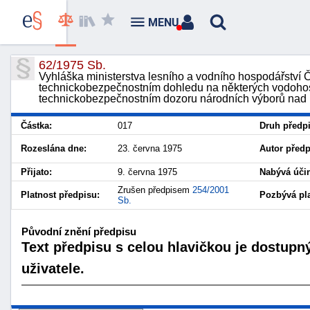
MENU
62/1975 Sb.
Vyhláška ministerstva lesního a vodního hospodářství 
technickobezpečnostním dohledu na některých vodohos
technickobezpečnostním dozoru národních výborů nad 
Částka:
017
Druh předp
Rozeslána dne:
23. června 1975
Autor předp
Přijato:
9. června 1975
Nabývá účin
Zrušen předpisem
254/2001
Platnost předpisu:
Pozbývá pla
Sb.
Původní znění předpisu
Text předpisu s celou hlavičkou je dostupn
uživatele.