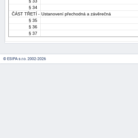
§ 33
§ 34
ČÁST TŘETÍ -
Ustanovení přechodná a závěrečná
§ 35
§ 36
§ 37
© ESIPA s.r.o. 2002-2026