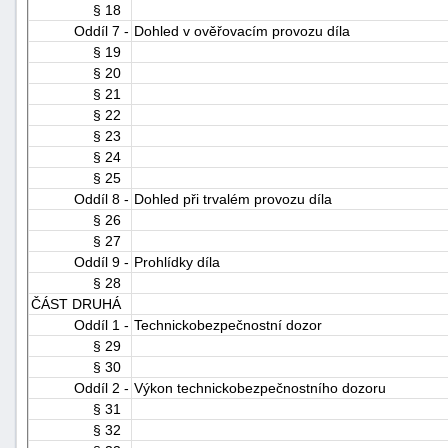
§ 18
"náhradě
Oddíl 7 -
Dohled v ověřovacím provozu díla
škod"
§ 19
§ 20
§ 21
§ 22
§ 23
§ 24
§ 25
Oddíl 8 -
Dohled při trvalém provozu díla
§ 26
§ 27
Oddíl 9 -
Prohlídky díla
§ 28
ČÁST DRUHÁ
Oddíl 1 -
Technickobezpečnostní dozor
§ 29
§ 30
Oddíl 2 -
Výkon technickobezpečnostního dozoru
§ 31
§ 32