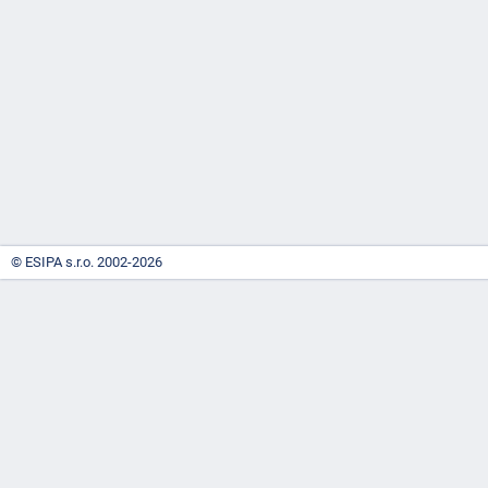
-
náhrady
© ESIPA s.r.o. 2002-2026