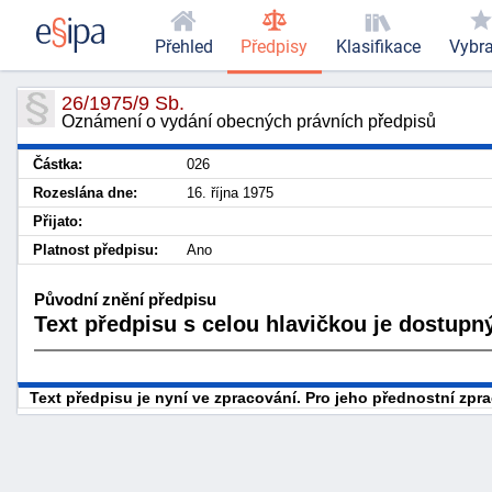
Přehled
Předpisy
Klasifikace
Vybr
26/1975/9 Sb.
Oznámení o vydání obecných právních předpisů
Částka:
026
Rozeslána dne:
16. října 1975
Přijato:
Platnost předpisu:
Ano
Původní znění předpisu
Text předpisu s celou hlavičkou je dostupný
Text předpisu je nyní ve zpracování. Pro jeho přednostní zp