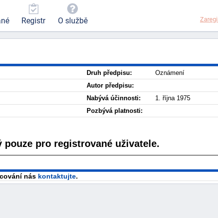
Zaregi
ané
Registr
O službě
Druh předpisu:
Oznámení
Autor předpisu:
Nabývá účinnosti:
1. října 1975
Pozbývá platnosti:
 pouze pro registrované uživatele.
racování nás
kontaktujte
.