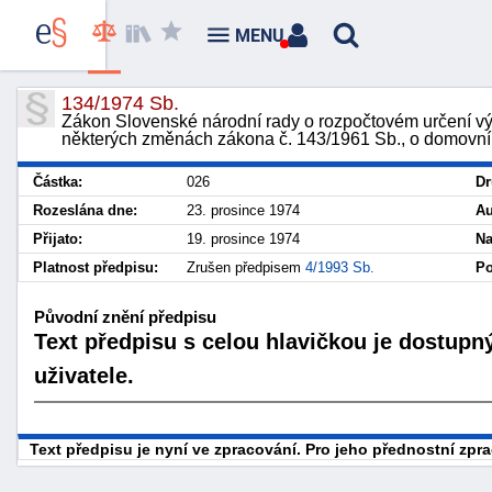
MENU
134/1974 Sb.
Zákon Slovenské národní rady o rozpočtovém určení v
některých změnách zákona č. 143/1961 Sb., o domovní
Částka:
026
Dr
Rozeslána dne:
23. prosince 1974
Au
Přijato:
19. prosince 1974
Na
Platnost předpisu:
Zrušen předpisem
4/1993 Sb.
Po
Původní znění předpisu
Text předpisu s celou hlavičkou je dostupn
uživatele.
Text předpisu je nyní ve zpracování. Pro jeho přednostní zp