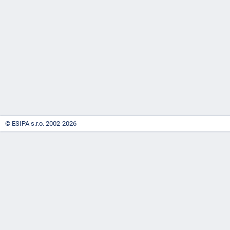
-
náhrady
© ESIPA s.r.o. 2002-2026