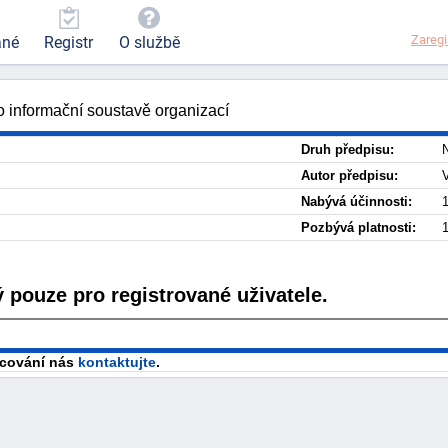
Zaregi
ané
Registr
O službě
o informační soustavě organizací
Druh předpisu:
N
Autor předpisu:
Nabývá účinnosti:
1
Pozbývá platnosti:
1
 pouze pro registrované uživatele.
racování nás
kontaktujte
.