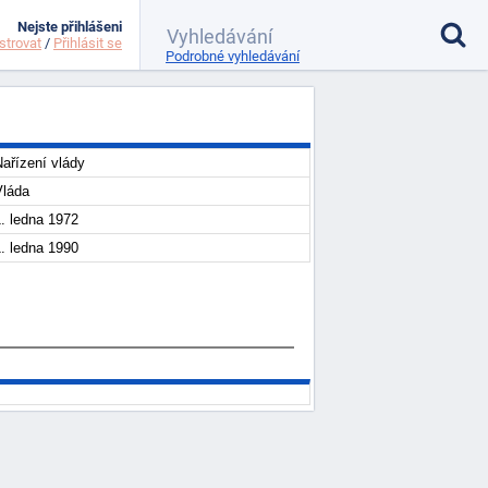
Nejste přihlášeni
strovat
/
Přihlásit se
Podrobné vyhledávání
ařízení vlády
Vláda
. ledna 1972
. ledna 1990