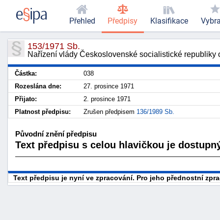
Přehled
Předpisy
Klasifikace
Vybr
153/1971 Sb.
Nařízení vlády Československé socialistické republiky 
Částka:
038
Rozeslána dne:
27. prosince 1971
Přijato:
2. prosince 1971
Platnost předpisu:
Zrušen předpisem
136/1989 Sb.
Původní znění předpisu
Text předpisu s celou hlavičkou je dostupný
Text předpisu je nyní ve zpracování. Pro jeho přednostní zp