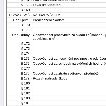
§ 168 -
Lékařské vyšetření
§ 169
HLAVA OSMÁ -
NÁHRADA ŠKODY
Oddíl první -
Předcházení škodám
§ 170
§ 171
Oddíl druhý -
Odpovědnost pracovníka za škodu způsobenou př
souvislosti s ním
§ 172
§ 173
§ 174
§ 175 -
Odpovědnost za nesplnění povinnosti o odvráce
§ 176 -
Odpovědnost za schodek na svěřených hodnotách
§ 177
§ 178 -
Odpovědnost za ztrátu svěřených předmětů
§ 179 -
Rozsah náhrady škody
§ 180
§ 181
§ 182
§ 183
§ 184