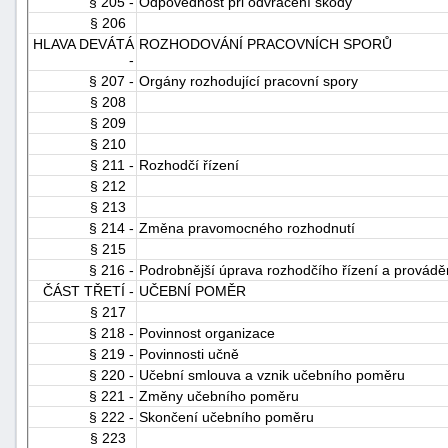
§ 205 -
Odpovědnost při odvracení škody
§ 206
HLAVA DEVÁTÁ
ROZHODOVÁNÍ PRACOVNÍCH SPORŮ
-
§ 207 -
Orgány rozhodující pracovní spory
§ 208
§ 209
§ 210
§ 211 -
Rozhodčí řízení
§ 212
§ 213
§ 214 -
Změna pravomocného rozhodnutí
§ 215
§ 216 -
Podrobnější úprava rozhodčího řízení a provádě
ČÁST TŘETÍ -
UČEBNÍ POMĚR
§ 217
§ 218 -
Povinnost organizace
§ 219 -
Povinnosti učně
§ 220 -
Učební smlouva a vznik učebního poměru
§ 221 -
Změny učebního poměru
§ 222 -
Skončení učebního poměru
§ 223