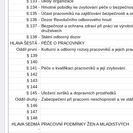
§ 133 -
Úkoly organizace
§ 134 -
Hmotné pobídky ke zvyšování péče o bezpečnost 
§ 135 -
Účast pracovníků na zajišťování bezpečnosti a oc
§ 136 -
Dozor Revolučního odborového hnutí
§ 137 -
Bezpečnost a ochrana zdraví při práci ve výrob
družstvech
§ 138 -
Státní odborný dozor
HLAVA ŠESTÁ -
PÉČE O PRACOVNÍKY
Oddíl první -
Kulturní a odborný rozvoj pracovníků a jejich p
§ 139
§ 140
§ 141 -
Péče o kvalifikaci pracovníků a její zvyšování
§ 142
§ 143
§ 144
§ 145 -
Uložení svršků a dopravních prostředků
Oddíl druhý -
Zabezpečení při pracovní neschopností a ve stá
§ 146
§ 147
§ 148
HLAVA SEDMÁ
PRACOVNÍ PODMÍNKY ŽEN A MLADISTVÝCH
-