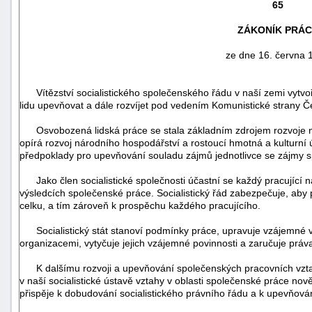
65
ZÁKONÍK PRÁC
ze dne 16. června 
Vítězství socialistického společenského řádu v naší zemi vytvoři
lidu upevňovat a dále rozvíjet pod vedením Komunistické strany Če
Osvobozená lidská práce se stala základním zdrojem rozvoje naš
opírá rozvoj národního hospodářství a rostoucí hmotná a kulturní
předpoklady pro upevňování souladu zájmů jednotlivce se zájmy s
Jako člen socialistické společnosti účastní se každý pracující na 
výsledcích společenské práce. Socialistický řád zabezpečuje, aby 
náhrady
celku, a tím zároveň k prospěchu každého pracujícího.
škody
Socialistický stát stanoví podmínky práce, upravuje vzájemné vz
organizacemi, vytyčuje jejich vzájemné povinnosti a zaručuje práv
K dalšímu rozvoji a upevňování společenských pracovních vztah
v naší socialistické ústavě vztahy v oblasti společenské práce n
přispěje k dobudování socialistického právního řádu a k upevňování