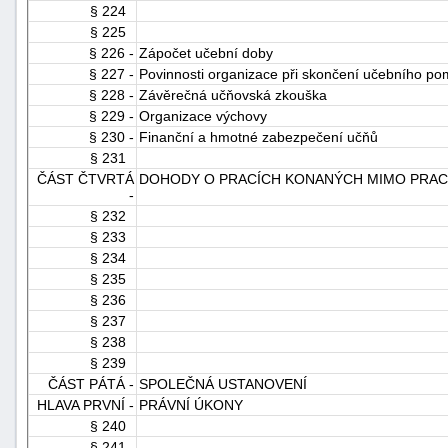
§ 224
§ 225
§ 226 -
Zápočet učební doby
§ 227 -
Povinnosti organizace při skončení učebního p
§ 228 -
Závěrečná učňovská zkouška
§ 229 -
Organizace výchovy
§ 230 -
Finanční a hmotné zabezpečení učňů
§ 231
ČÁST ČTVRTÁ
DOHODY O PRACÍCH KONANÝCH MIMO PRA
-
§ 232
§ 233
§ 234
§ 235
§ 236
§ 237
§ 238
§ 239
ČÁST PÁTÁ -
SPOLEČNÁ USTANOVENÍ
HLAVA PRVNÍ -
PRÁVNÍ ÚKONY
§ 240
§ 241