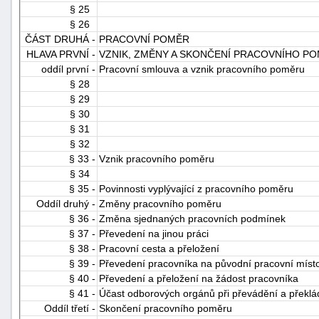
§ 25
"náhradě
§ 26
škod"
ČÁST DRUHÁ -
PRACOVNÍ POMĚR
HLAVA PRVNÍ -
VZNIK, ZMĚNY A SKONČENÍ PRACOVNÍHO P
oddíl první -
Pracovní smlouva a vznik pracovního poměru
§ 28
§ 29
§ 30
§ 31
§ 32
§ 33 -
Vznik pracovního poměru
§ 34
§ 35 -
Povinnosti vyplývající z pracovního poměru
Oddíl druhý -
Změny pracovního poměru
§ 36 -
Změna sjednaných pracovních podmínek
§ 37 -
Převedení na jinou práci
§ 38 -
Pracovní cesta a přeložení
§ 39 -
Převedení pracovníka na původní pracovní míst
§ 40 -
Převedení a přeložení na žádost pracovníka
§ 41 -
Účast odborových orgánů při převádění a překlá
Oddíl třetí -
Skončení pracovního poměru