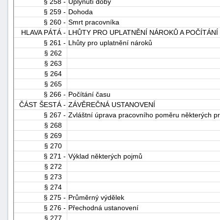
§ 258 -
Uplynutí doby
§ 259 -
Dohoda
§ 260 -
Smrt pracovníka
HLAVA PÁTÁ -
LHŮTY PRO UPLATNĚNÍ NÁROKŮ A POČÍTÁNÍ
§ 261 -
Lhůty pro uplatnění nároků
§ 262
§ 263
§ 264
§ 265
§ 266 -
Počítání času
ČÁST ŠESTÁ -
ZÁVĚREČNÁ USTANOVENÍ
§ 267 -
Zvláštní úprava pracovního poměru některých p
§ 268
§ 269
§ 270
§ 271 -
Výklad některých pojmů
§ 272
§ 273
§ 274
§ 275 -
Průměrný výdělek
§ 276 -
Přechodná ustanovení
§ 277