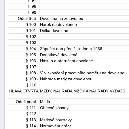
§ 97
§ 98
§ 99
Oddíl třetí -
Dovolená na zotavenou
§ 100 -
Nárok na dovolenou
§ 101 -
Délka dovolené
§ 102
§ 103
§ 104 -
Zápočet dob před 1. lednem 1966
§ 105 -
Dodatková dovolená
§ 106 -
Nástup a přerušení dovolené
§ 107
§ 108 -
Vliv skončení pracovního poměru na dovolenou
§ 109 -
Náhrada mzdy za dovolenou
§ 110
HLAVA ČTVRTÁ
MZDY, NÁHRADA MZDY A NÁHRADY VÝDAJŮ
-
Oddíl první -
Mzda
§ 111 -
Obecné zásady
§ 112
§ 113 -
Mzdové soustavy
§ 114 -
Normování práce