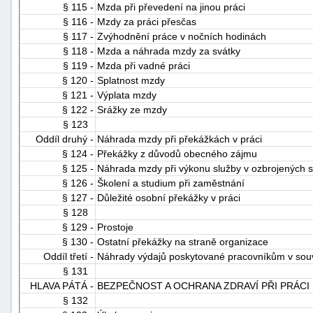
§ 115 -
Mzda při převedení na jinou práci
§ 116 -
Mzdy za práci přesčas
§ 117 -
Zvýhodnění práce v nočních hodinách
§ 118 -
Mzda a náhrada mzdy za svátky
§ 119 -
Mzda při vadné práci
§ 120 -
Splatnost mzdy
§ 121 -
Výplata mzdy
§ 122 -
Srážky ze mzdy
§ 123
Oddíl druhý -
Náhrada mzdy při překážkách v práci
§ 124 -
Překážky z důvodů obecného zájmu
§ 125 -
Náhrada mzdy při výkonu služby v ozbrojených s
§ 126 -
Školení a studium při zaměstnání
§ 127 -
Důležité osobní překážky v práci
§ 128
§ 129 -
Prostoje
§ 130 -
Ostatní překážky na straně organizace
Oddíl třetí -
Náhrady výdajů poskytované pracovníkům v souv
§ 131
HLAVA PÁTÁ -
BEZPEČNOST A OCHRANA ZDRAVÍ PŘI PRÁCI
§ 132