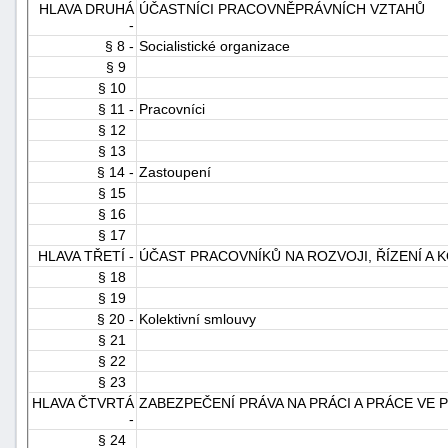
HLAVA DRUHÁ
ÚČASTNÍCI PRACOVNĚPRÁVNÍCH VZTAHŮ
-
§ 8 -
Socialistické organizace
§ 9
§ 10
§ 11 -
Pracovníci
§ 12
§ 13
-
§ 14 -
Zastoupení
§ 15
náhrady
§ 16
§ 17
HLAVA TŘETÍ -
ÚČAST PRACOVNÍKŮ NA ROZVOJI, ŘÍZENÍ A
§ 18
§ 19
§ 20 -
Kolektivní smlouvy
§ 21
§ 22
§ 23
HLAVA ČTVRTÁ
ZABEZPEČENÍ PRÁVA NA PRÁCI A PRÁCE VE
-
§ 24