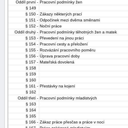
Oddíl první -
Pracovní podmínky žen
§ 149
§ 150 -
Zákazy některých prací
§ 151 -
Odpočinek mezi dvěma směnami
§ 152 -
Noční práce
Oddíl druhý -
Pracovní podmínky těhotných žen a matek
§ 153 -
Převedení na jinou práci
§ 154 -
Pracovní cesty a přeložení
§ 155 -
Rozvázání pracovního poměru
§ 156 -
Úprava pracovní doby
§ 157 -
Mateřská dovolená
§ 158
§ 159
§ 160
§ 161 -
Přestávky na kojení
§ 162
Oddíl třetí -
Pracovní podmínky mladistvých
§ 163
§ 164
§ 165
§ 166 -
Zákaz práce přesčas a práce v noci
§ 167 -
Práce zakázané mladistvým