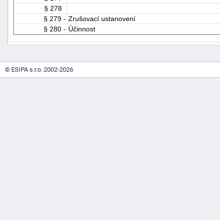
§ 278
§ 279 -
Zrušovací ustanovení
§ 280 -
Účinnost
© ESIPA s.r.o. 2002-2026