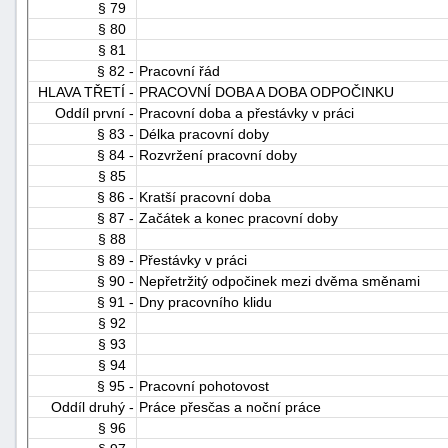
§ 79
§ 80
§ 81
§ 82 -
Pracovní řád
HLAVA TŘETÍ -
PRACOVNÍ DOBA A DOBA ODPOČINKU
Oddíl první -
Pracovní doba a přestávky v práci
§ 83 -
Délka pracovní doby
§ 84 -
Rozvržení pracovní doby
§ 85
§ 86 -
Kratší pracovní doba
§ 87 -
Začátek a konec pracovní doby
§ 88
§ 89 -
Přestávky v práci
§ 90 -
Nepřetržitý odpočinek mezi dvěma směnami
§ 91 -
Dny pracovního klidu
§ 92
§ 93
§ 94
§ 95 -
Pracovní pohotovost
Oddíl druhý -
Práce přesčas a noční práce
§ 96