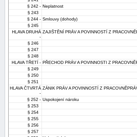
§ 242 -
Neplatnost
§ 243
§ 244 -
Smlouvy (dohody)
§ 245
HLAVA DRUHÁ
ZAJIŠTĚNÍ PRÁV A POVINNOSTÍ Z PRACOVN
-
§ 246
§ 247
§ 248
HLAVA TŘETÍ -
PŘECHOD PRÁV A POVINNOSTI Z PRACOVNĚ
§ 249
§ 250
§ 251
HLAVA ČTVRTÁ
ZÁNIK PRÁV A POVINNOSTÍ Z PRACOVNĚPRÁ
-
§ 252 -
Uspokojení nároku
§ 253
§ 254
§ 255
§ 256
§ 257