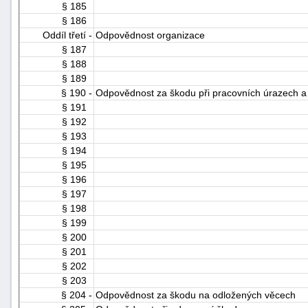
§ 185
§ 186
Oddíl třetí -
Odpovědnost organizace
§ 187
§ 188
§ 189
§ 190 -
Odpovědnost za škodu při pracovních úrazech a
§ 191
§ 192
§ 193
§ 194
§ 195
§ 196
§ 197
§ 198
§ 199
§ 200
§ 201
§ 202
§ 203
§ 204 -
Odpovědnost za škodu na odložených věcech