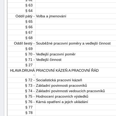
§ 63
§ 64
Oddíl pátý -
Volba a jmenování
§ 65
§ 66
§ 67
§ 68
Oddíl šestý -
Souběžné pracovní poměry a vedlejší činnost
§ 69
§ 70 -
Vedlejší pracovní poměr
§ 71 -
Vedlejší činnost
§ 27
HLAVA DRUHÁ
PRACOVNÍ KÁZEŇ A PRACOVNÍ ŘÁD
-
§ 72 -
Socialistická pracovní kázeň
§ 73 -
Základní povinnosti pracovníků
§ 74 -
Základní povinnosti vedoucích pracovníků
§ 75 -
Hodnocení pracovních výsledků
§ 76 -
Kárná opatření a jejich ukládání
§ 77
§ 78