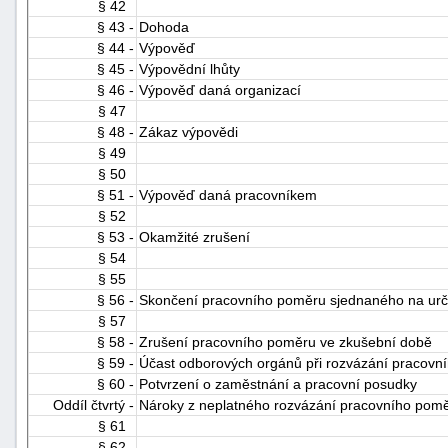
§ 42
§ 43 -
Dohoda
§ 44 -
Výpověď
§ 45 -
Výpovědní lhůty
§ 46 -
Výpověď daná organizací
§ 47
§ 48 -
Zákaz výpovědi
§ 49
§ 50
§ 51 -
Výpověď daná pracovníkem
§ 52
§ 53 -
Okamžité zrušení
§ 54
§ 55
§ 56 -
Skončení pracovního poměru sjednaného na urč
§ 57
§ 58 -
Zrušení pracovního poměru ve zkušební době
§ 59 -
Účast odborových orgánů při rozvázání pracovn
§ 60 -
Potvrzení o zaměstnání a pracovní posudky
Oddíl čtvrtý -
Nároky z neplatného rozvázání pracovního pom
§ 61
§ 62