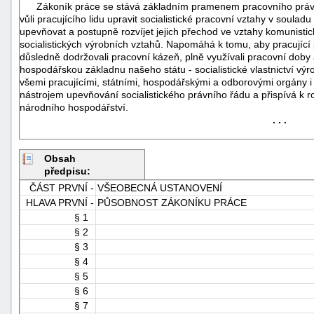
Zákoník práce se stává základním pramenem pracovního práva Če
vůli pracujícího lidu upravit socialistické pracovní vztahy v soulad
upevňovat a postupně rozvíjet jejich přechod ve vztahy komunistick
socialistických výrobních vztahů. Napomáhá k tomu, aby pracující 
důsledně dodržovali pracovní kázeň, plně využívali pracovní dob
hospodářskou základnu našeho státu - socialistické vlastnictví v
všemi pracujícími, státními, hospodářskými a odborovými orgány i
nástrojem upevňování socialistického právního řádu a přispívá k ro
národního hospodářství.
. . .
Obsah
předpisu:
ČÁST PRVNÍ -
VŠEOBECNÁ USTANOVENÍ
HLAVA PRVNÍ -
PŮSOBNOST ZÁKONÍKU PRÁCE
§ 1
§ 2
+náhrady
§ 3
§ 4
§ 5
§ 6
§ 7