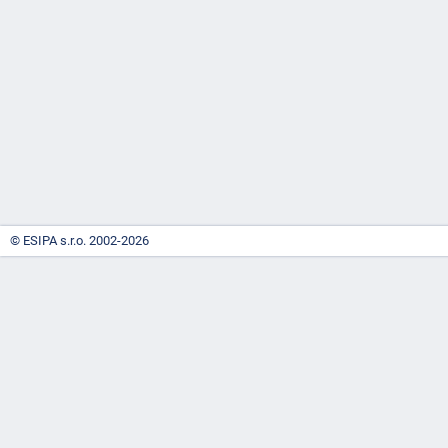
-
náhrady
© ESIPA s.r.o. 2002-2026