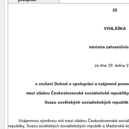
25
VYHLÁŠKA
ministra zahraničníc
ze dne 29. ledna 
náhrady
o zrušení Dohod o spolupráci a vzájemné pomo
škody
mezi vládou Československé socialistické republiky 
Svazu sovětských socialistických republik
Vzájemnou výměnou nót mezi vládou Československé socialis
republiky, Svazu sovětských socialistických republik a Maďarské l