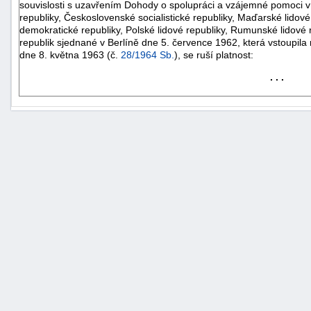
souvislosti s uzavřením Dohody o spolupráci a vzájemné pomoci v
republiky, Československé socialistické republiky, Maďarské lidov
demokratické republiky, Polské lidové republiky, Rumunské lidové 
republik sjednané v Berlíně dne 5. července 1962, která vstoupila
dne 8. května 1963 (č.
28/1964 Sb.
), se ruší platnost:
. . .
+náhrady