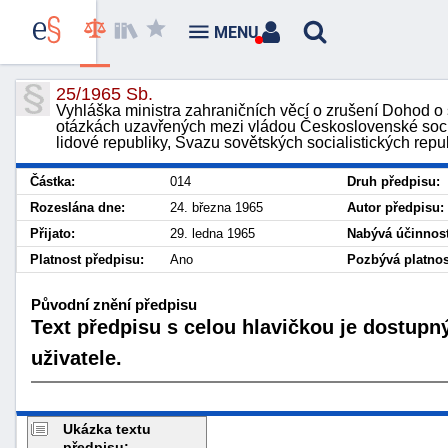
MENU
25/1965 Sb.
Vyhláška ministra zahraničních věcí o zrušení Dohod o
otázkách uzavřených mezi vládou Československé socia
lidové republiky, Svazu sovětských socialistických repu
Částka:
014
Druh předpisu:
Rozeslána dne:
24. března 1965
Autor předpisu:
Přijato:
29. ledna 1965
Nabývá účinnost
Platnost předpisu:
Ano
Pozbývá platnos
Původní znění předpisu
Text předpisu s celou hlavičkou je dostupn
uživatele.
Ukázka textu
předpisu: