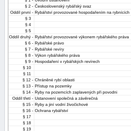
§ 2 -
Československý rybářský svaz
Oddíl první -
Rybářství provozované hospodařením na rybnících
§ 3
§ 4
§ 5
Oddíl druhý -
Rybářství provozované výkonem rybářského práva
§ 6 -
Rybářské právo
§ 7 -
Rybářské revíry
-
§ 8 -
Výkon rybářského práva
náhrady
§ 9 -
Hospodaření v rybářských revírech
§ 10
§ 11
§ 12 -
Chráněné rybí oblasti
§ 13 -
Přístup na pozemky
§ 14 -
Ryby na pozemcích zaplavených při povodni
Oddíl třetí -
Ustanovení společná a závěrečná
§ 15 -
Ryby a jiní vodní živočichové
§ 16 -
Ochrana rybářství
§ 17
§ 18
§ 19