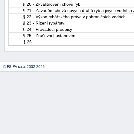
§ 20 -
Zkvalitňování chovu ryb
"náhradě
§ 21 -
Zavádění chovů nových druhů ryb a jiných vodních 
škod"
§ 22 -
Výkon rybářského práva v pohraničních vodách
§ 23 -
Řízení rybářství
§ 24 -
Prováděcí předpisy
§ 25 -
Zrušovací ustanovení
§ 26
© ESIPA s.r.o. 2002-2026