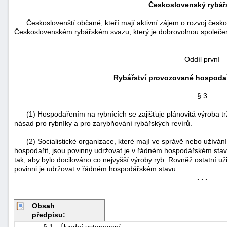
Československý rybář
Českoslovenští občané, kteří mají aktivní zájem o rozvoj českos
Československém rybářském svazu, který je dobrovolnou společe
Oddíl první
Rybářství provozované hospodař
§ 3
(1) Hospodařením na rybnících se zajišťuje plánovitá výroba tržn
násad pro rybníky a pro zarybňování rybářských revírů.
(2) Socialistické organizace, které mají ve správě nebo užívání 
hospodařit, jsou povinny udržovat je v řádném hospodářském stav
tak, aby bylo docilováno co nejvyšší výroby ryb. Rovněž ostatní už
povinni je udržovat v řádném hospodářském stavu.
+náhrady
. . .
Obsah
předpisu:
§ 1 -
Úvodní ustanovení