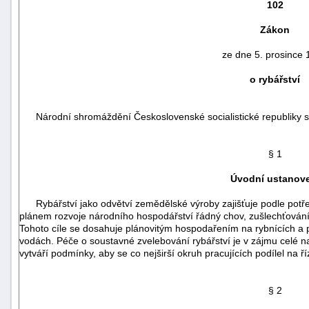
102
Zákon
ze dne 5. prosince
o rybářství
Národní shromáždění Československé socialistické republiky s
§ 1
Úvodní ustanov
náhrady
Rybářství jako odvětví zemědělské výroby zajišťuje podle potřeb 
škody
plánem rozvoje národního hospodářství řádný chov, zušlechťování,
Tohoto cíle se dosahuje plánovitým hospodařením na rybnících a
vodách. Péče o soustavné zvelebování rybářství je v zájmu celé naš
vytváří podmínky, aby se co nejširší okruh pracujících podílel na 
§ 2