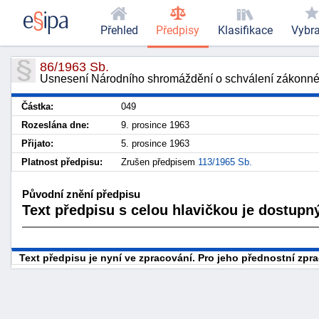
Přehled
Předpisy
Klasifikace
Vybr
86/1963 Sb.
Usnesení Národního shromáždění o schválení zákonné
Částka:
049
Rozeslána dne:
9. prosince 1963
Přijato:
5. prosince 1963
Platnost předpisu:
Zrušen předpisem
113/1965 Sb.
Původní znění předpisu
Text předpisu s celou hlavičkou je dostupný
Text předpisu je nyní ve zpracování. Pro jeho přednostní zp