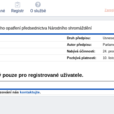
Zaregi
ané
Registr
O službě
ho opatření předsednictva Národního shromáždění
Druh předpisu:
Usnese
Autor předpisu:
Parlam
Nabývá účinnosti:
24. pro
Pozbývá platnosti:
10. lis
 pouze pro registrované uživatele.
racování nás
kontaktujte
.