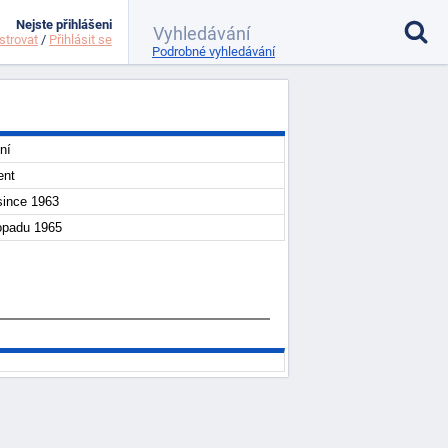
Nejste přihlášeni
strovat
/
Přihlásit se
Podrobné vyhledávání
ní
ent
since 1963
topadu 1965