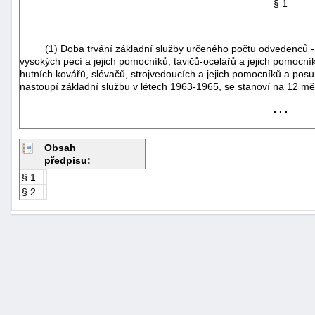
§ 1
(1) Doba trvání základní služby určeného počtu odvedenců - 
vysokých pecí a jejich pomocníků, tavičů-ocelářů a jejich pomocník
hutních kovářů, slévačů, strojvedoucích a jejich pomocníků a posu
nastoupí základní službu v létech 1963-1965, se stanoví na 12 mě
. . .
Obsah
předpisu:
§ 1
§ 2
+náhrady