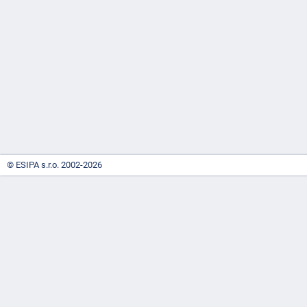
-
náhrady
© ESIPA s.r.o. 2002-2026