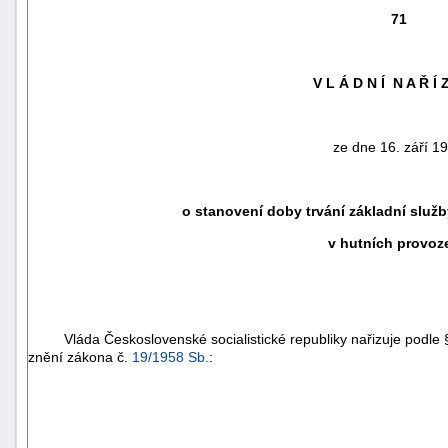
71
V L Á D N Í N A Ř Í Z
ze dne 16. září 1
o stanovení doby trvání základní slu
v hutních provoz
náhrady
škody
Vláda Československé socialistické republiky nařizuje podle
znění zákona č.
19/1958 Sb.
: