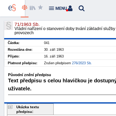
MENU
71/1963 Sb.
Vládní nařízení o stanovení doby trvání základní služb
provozech
Částka:
041
Rozeslána dne:
30. září 1963
Přijato:
16. září 1963
Platnost předpisu:
Zrušen předpisem
276/2023 Sb.
Původní znění předpisu
Text předpisu s celou hlavičkou je dostupn
uživatele.
Ukázka textu
předpisu: