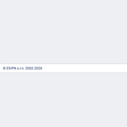
-
náhrady
© ESIPA s.r.o. 2002-2026