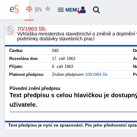
MENU
70/1963 Sb.
Vyhláška ministerstva stavebnictví o změně a doplnění 
podmínky dodávky stavebních prací
Částka:
040
D
Rozeslána dne:
17. září 1963
Au
Přijato:
8. září 1963
N
Platnost předpisu:
Zrušen předpisem
109/1964 Sb.
Po
Původní znění předpisu
Text předpisu s celou hlavičkou je dostupn
uživatele.
Text předpisu je nyní ve zpracování. Pro jeho přednostní zp