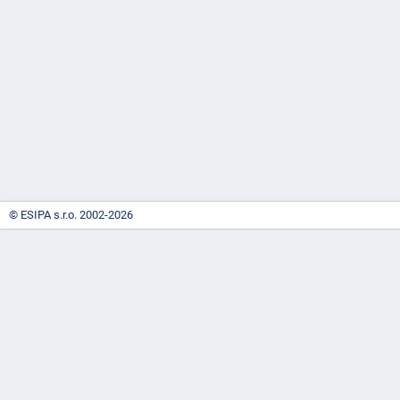
-
náhrady
© ESIPA s.r.o. 2002-2026