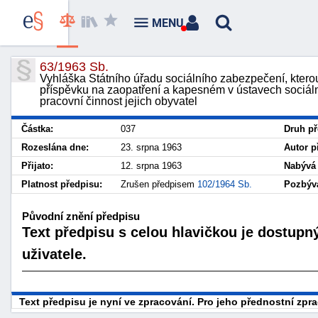
MENU
63/1963 Sb.
Vyhláška Státního úřadu sociálního zabezpečení, kterou
příspěvku na zaopatření a kapesném v ústavech sociál
pracovní činnost jejich obyvatel
Částka:
037
Druh př
Rozeslána dne:
23. srpna 1963
Autor p
Přijato:
12. srpna 1963
Nabývá 
Platnost předpisu:
Zrušen předpisem
102/1964 Sb.
Pozbývá
Původní znění předpisu
Text předpisu s celou hlavičkou je dostupn
uživatele.
Text předpisu je nyní ve zpracování. Pro jeho přednostní zp