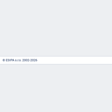
-
náhrady
© ESIPA s.r.o. 2002-2026