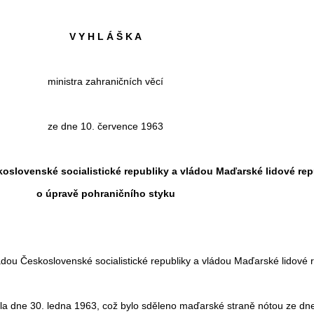
V Y H L Á Š K A
ministra zahraničních věcí
ze dne 10. července 1963
slovenské socialistické republiky a vládou Maďarské lidové rep
o úpravě pohraničního styku
ou Československé socialistické republiky a vládou Maďarské lidové r
ila dne 30. ledna 1963, což bylo sděleno maďarské straně nótou ze dne