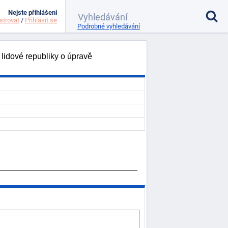
Nejste přihlášeni
strovat
/
Přihlásit se
Podrobné vyhledávání
lidové republiky o úpravě