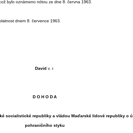
 což bylo oznámeno nótou ze dne 8. června 1963.
platnost dnem 8. července 1963.
David
v. r.
D O H O D A
ké
socialistické republiky a vládou Maďarské lidové republiky o 
pohraničního styku