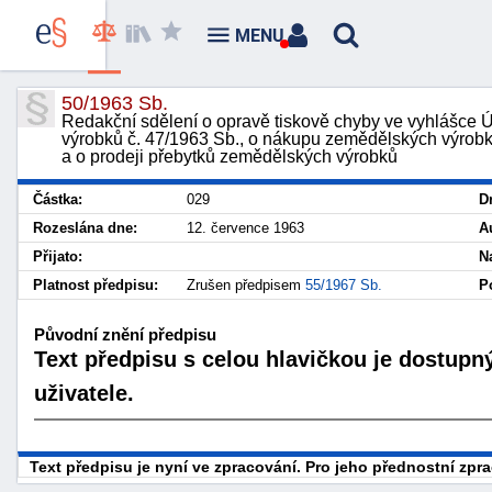
MENU
50/1963 Sb.
Redakční sdělení o opravě tiskově chyby ve vyhlášce
výrobků č. 47/1963 Sb., o nákupu zemědělských výrob
a o prodeji přebytků zemědělských výrobků
Částka:
029
D
Rozeslána dne:
12. července 1963
A
Přijato:
N
Platnost předpisu:
Zrušen předpisem
55/1967 Sb.
P
Původní znění předpisu
Text předpisu s celou hlavičkou je dostupn
uživatele.
Text předpisu je nyní ve zpracování. Pro jeho přednostní zp