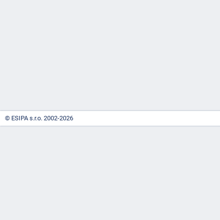
-
náhrady
© ESIPA s.r.o. 2002-2026