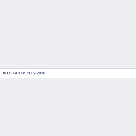
-
náhrady
© ESIPA s.r.o. 2002-2026