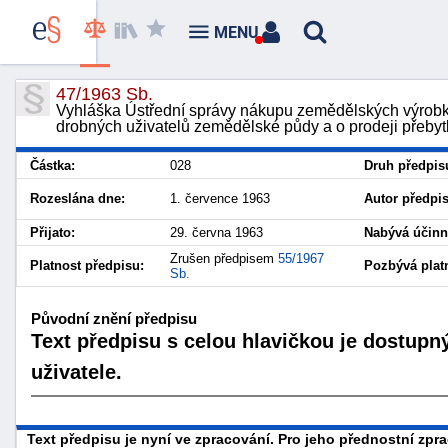
MENU
47/1963 Sb.
Vyhláška Ústřední správy nákupu zemědělských výrob
drobných uživatelů zemědělské půdy a o prodeji přeb
Částka:
028
Druh předpis
Rozeslána dne:
1. července 1963
Autor předpi
Přijato:
29. června 1963
Nabývá účinn
Zrušen předpisem
55/1967
Platnost předpisu:
Pozbývá platn
Sb.
Původní znění předpisu
Text předpisu s celou hlavičkou je dostupn
uživatele.
Text předpisu je nyní ve zpracování. Pro jeho přednostní zp