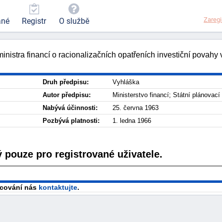
Zaregi
ané
Registr
O službě
inistra financí o racionalizačních opatřeních investiční povahy
Druh předpisu:
Vyhláška
Autor předpisu:
Ministerstvo financí; Státní plánovac
Nabývá účinnosti:
25. června 1963
Pozbývá platnosti:
1. ledna 1966
 pouze pro registrované uživatele.
racování nás
kontaktujte
.