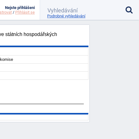
Nejste přihlášeni
strovat
/
Přihlásit se
Podrobné vyhledávání
 ve státních hospodářských
í komise