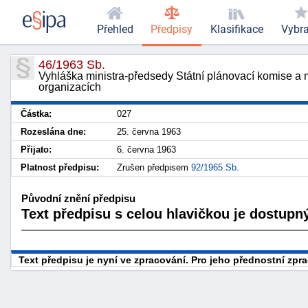
Přehled
Předpisy
Klasifikace
Vybr
46/1963 Sb.
Vyhláška ministra-předsedy Státní plánovací komise a m
organizacích
Částka:
027
Rozeslána dne:
25. června 1963
Přijato:
6. června 1963
Platnost předpisu:
Zrušen předpisem
92/1965 Sb.
Původní znění předpisu
Text předpisu s celou hlavičkou je dostupný
Text předpisu je nyní ve zpracování. Pro jeho přednostní zp