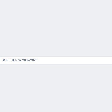
-
náhrady
© ESIPA s.r.o. 2002-2026