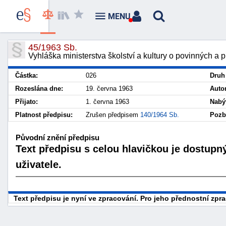
MENU
45/1963 Sb.
Vyhláška ministerstva školství a kultury o povinných a p
Částka:
026
Druh
Rozeslána dne:
19. června 1963
Auto
Přijato:
1. června 1963
Nabý
Platnost předpisu:
Zrušen předpisem
140/1964 Sb.
Pozbý
Původní znění předpisu
Text předpisu s celou hlavičkou je dostupn
uživatele.
Text předpisu je nyní ve zpracování. Pro jeho přednostní zp