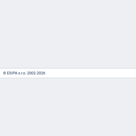
-
náhrady
© ESIPA s.r.o. 2002-2026