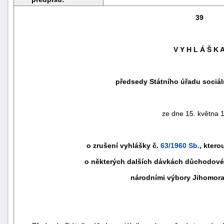
39
V Y H L Á Š K 
předsedy Státního úřadu sociá
ze dne 15. května 
náhrady
o zrušení vyhlášky č.
63/1960 Sb.
, ktero
škody
o některých dalších dávkách důchodovéh
národními výbory Jihomora