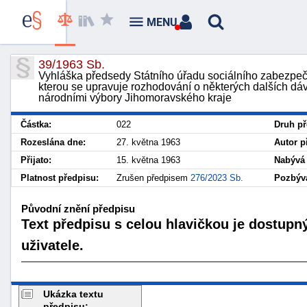
MENU
39/1963 Sb.
Vyhláška předsedy Státního úřadu sociálního zabezpeče
kterou se upravuje rozhodování o některých dalších d
národními výbory Jihomoravského kraje
Částka:
022
Druh př
Rozeslána dne:
27. května 1963
Autor p
Přijato:
15. května 1963
Nabývá 
Platnost předpisu:
Zrušen předpisem
276/2023 Sb.
Pozbývá
Původní znění předpisu
Text předpisu s celou hlavičkou je dostupn
uživatele.
Ukázka textu
předpisu: