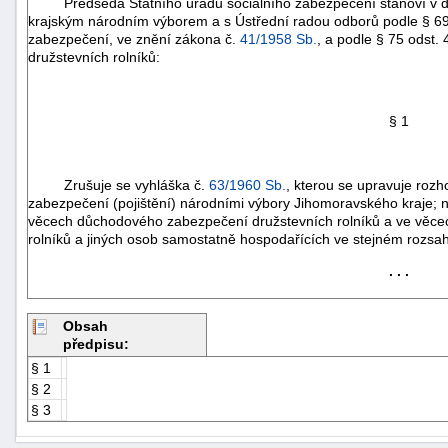
Předseda Státního úřadu sociálního zabezpečení stanoví v
krajským národním výborem a s Ústřední radou odborů podle § 69
zabezpečení, ve znění zákona č.
41/1958 Sb.
, a podle § 75 odst.
družstevních rolníků:
§ 1
Zrušuje se vyhláška č.
63/1960 Sb.
, kterou se upravuje roz
zabezpečení (pojištění) národními výbory Jihomoravského kraje; n
věcech důchodového zabezpečení družstevních rolníků a ve věcec
rolníků a jiných osob samostatně hospodařících ve stejném rozsahu
. . .
Obsah
+náhrady
předpisu:
§ 1
§ 2
§ 3