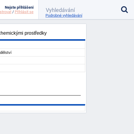
Nejste přihlášeni
strovat
/
Přihlásit se
Podrobné vyhledávání
 chemickými prostředky
dělství