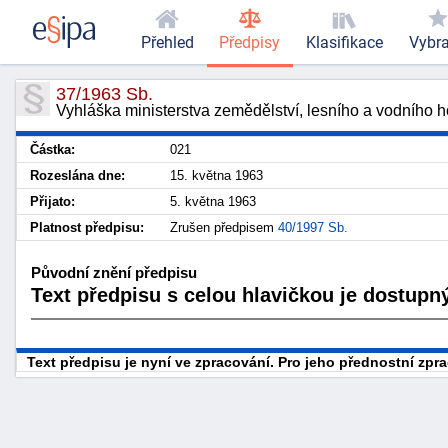
Přehled
Předpisy
Klasifikace
Vybr
37/1963 Sb.
Vyhláška ministerstva zemědělství, lesního a vodního h
Částka:
021
Rozeslána dne:
15. května 1963
Přijato:
5. května 1963
Platnost předpisu:
Zrušen předpisem
40/1997 Sb.
Původní znění předpisu
Text předpisu s celou hlavičkou je dostupný
Text předpisu je nyní ve zpracování. Pro jeho přednostní zp