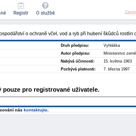
Zaregi
ané
Registr
O službě
ospodářství o ochraně včel, vod a ryb při hubení škůdců rostlin
Druh předpisu:
Vyhláška
Autor předpisu:
Ministerstvo země
Nabývá účinnosti:
15. května 1963
Pozbývá platnosti:
7. března 1997
 pouze pro registrované uživatele.
racování nás
kontaktujte
.