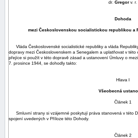
dr.
Gregor
v. r.
Dohoda
mezi Československou socialistickou republikou a 
Vláda Československé socialistické republiky a vláda Republiky 
dopravy mezi Československem a Senegalem a uplatňovat v této obl
přejíce si použít v této dopravě zásad a ustanovení Úmluvy o mez
7. prosince 1944, se dohodly takto:
Hlava I
Všeobecná ustano
Článek 1
+náhrady
Smluvní strany si vzájemné poskytují práva stanovená v této Do
spojení uvedených v Příloze této Dohody.
Článek 2