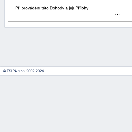
Při provádění této Dohody a její Přílohy:
. . .
-
náhrady
© ESIPA s.r.o. 2002-2026