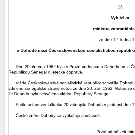
13
Vyhláška
ministra zahraničníc
ze dne 12. ledna 
o Dohodě mezi Československou socialistickou republik
Dne 20. června 1962 byla v Praze podepsána Dohoda mezi Česko
Republikou Senegal o letecké dopravě.
Vláda Československé socialistické republiky schválila Dohodu
náhrady
sděleno senegalské straně nótou ze dne 28. září 1962. Nótou ze d
škody
že Dohoda byla schválena vládou Republiky Senegal.
Podle ustanovení článku 20 vstoupila Dohoda v platnost dne 11
České znění Dohody se vyhlašuje současně.
První náměstek mini