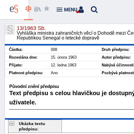
MENU
13/1963 Sb.
Vyhláška ministra zahraničních věcí o Dohodě mezi Če
Republikou Senegal o letecké dopravě
Částka:
008
Druh předpisu:
Rozeslána dne:
15. února 1963
Autor předpisu:
Přijato:
12. ledna 1963
Nabývá účinnosti
Platnost předpisu:
Ano
Pozbývá platnost
Původní znění předpisu
Text předpisu s celou hlavičkou je dostupn
uživatele.
Ukázka textu
předpisu: