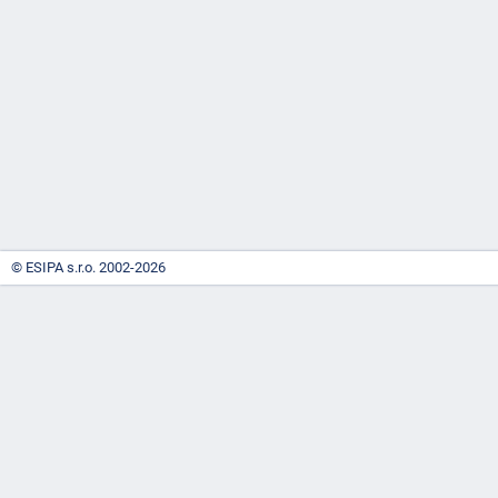
-
náhrady
© ESIPA s.r.o. 2002-2026