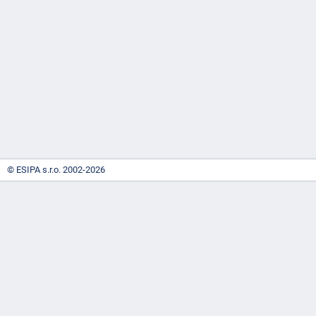
-
náhrady
© ESIPA s.r.o. 2002-2026