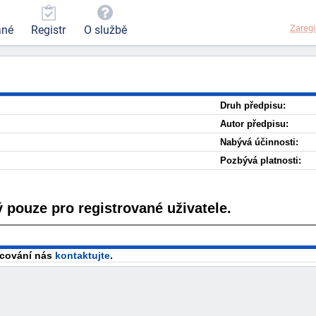
Zaregi
ané
Registr
O službě
Druh předpisu:
Autor předpisu:
Nabývá účinnosti:
Pozbývá platnosti:
 pouze pro registrované uživatele.
racování nás
kontaktujte
.