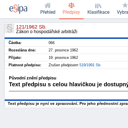
Přehled
Předpisy
Klasifikace
Vybr
121/1962 Sb.
Zákon o hospodářské arbitráži
Částka:
066
Rozeslána dne:
27. prosince 1962
Přijato:
19. prosince 1962
Platnost předpisu:
Zrušen předpisem
519/1991 Sb.
Původní znění předpisu
Text předpisu s celou hlavičkou je dostupný
Text předpisu je nyní ve zpracování. Pro jeho přednostní zp