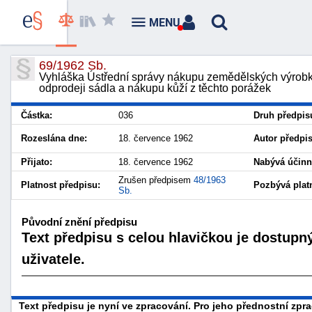
MENU
69/1962 Sb.
Vyhláška Ústřední správy nákupu zemědělských výrob
odprodeji sádla a nákupu kůží z těchto porážek
Částka:
036
Druh předpis
Rozeslána dne:
18. července 1962
Autor předpi
Přijato:
18. července 1962
Nabývá účinn
Zrušen předpisem
48/1963
Platnost předpisu:
Pozbývá platn
Sb.
Původní znění předpisu
Text předpisu s celou hlavičkou je dostupn
uživatele.
Text předpisu je nyní ve zpracování. Pro jeho přednostní zp