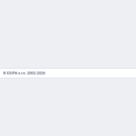
-
náhrady
© ESIPA s.r.o. 2002-2026