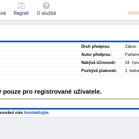
Zaregi
ané
Registr
O službě
Druh předpisu:
Zákon
Autor předpisu:
Parlam
Nabývá účinnosti:
24. čer
Pozbývá platnosti:
1. ledn
 pouze pro registrované uživatele.
racování nás
kontaktujte
.