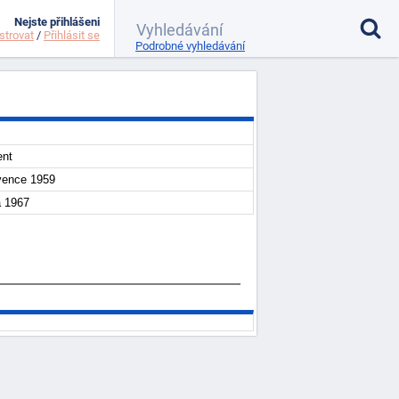
Nejste přihlášeni
strovat
/
Přihlásit se
Podrobné vyhledávání
ent
vence 1959
a 1967