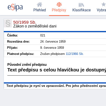
Přehled
Předpisy
Klasifikace
Vybr
50/1959 Sb.
Zákon o zemědělské dani
Částka:
021
Rozeslána dne:
24. července 1959
Přijato:
9. července 1959
Platnost předpisu:
Zrušen předpisem
112/1966 Sb.
Původní znění předpisu
Text předpisu s celou hlavičkou je dostupný
Text předpisu je nyní ve zpracování. Pro jeho přednostní zp