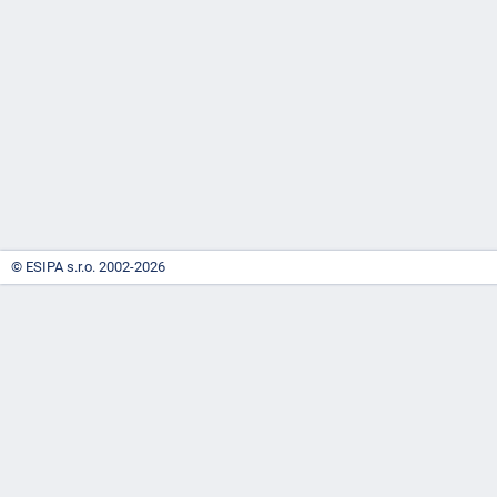
-
náhrady
© ESIPA s.r.o. 2002-2026