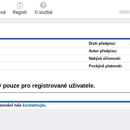
Zaregi
ané
Registr
O službě
Druh předpisu:
Autor předpisu:
Nabývá účinnosti:
Pozbývá platnosti:
 pouze pro registrované uživatele.
racování nás
kontaktujte
.