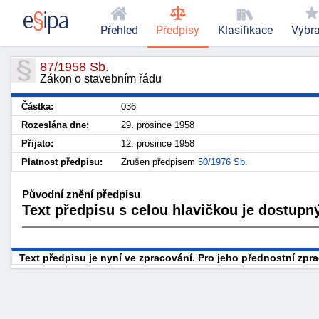
Přehled
Předpisy
Klasifikace
Vybr
87/1958 Sb.
Zákon o stavebním řádu
Částka:
036
Rozeslána dne:
29. prosince 1958
Přijato:
12. prosince 1958
Platnost předpisu:
Zrušen předpisem
50/1976 Sb.
Původní znění předpisu
Text předpisu s celou hlavičkou je dostupný
Text předpisu je nyní ve zpracování. Pro jeho přednostní zp