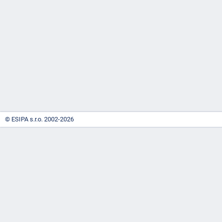
-
náhrady
© ESIPA s.r.o. 2002-2026