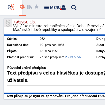
MENU
79/1958 Sb.
Vyhláška ministra zahraničních věcí o Dohodě mezi vl
Maďarské lidové republiky o spolupráci a o vzájemné p
Částka:
032
Druh 
Rozeslána dne:
19. prosince 1958
Autor
Přijato:
18. října 1958
Nabýv
Platnost předpisu:
Zrušen předpisem
25/1965 Sb.
Pozbý
Původní znění předpisu
Text předpisu s celou hlavičkou je dostupn
uživatele.
Text předpisu je nyní ve zpracování. Pro jeho přednostní zp